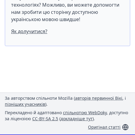
технологіях? Можливо, ви можете допомогти
нам зробити цю сторінку доступною
українською мовою швидше!
Як долучитися?
За авторством спільноти Mozilla (
авторів первинної Вікі
, і
пізніших учасників
).
Перекладено й адаптовано
спільнотою WebDoky
, доступно
за ліцензією
CC-BY-SA 2.5
(
докладніше тут
).
Оригінал статті