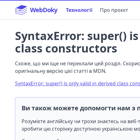
WebDoky
Технології
Про проєкт
SyntaxError: super() is
class constructors
Схоже, що ми іще не переклали цей розділ. Скор
оригінальну версію цієї статті в MDN.
SyntaxError: super() is only valid in derived class con
Ви також можете допомогти нам з 
Розумієте англійську чи трохи знаєтесь на веб
зробити цю сторінку доступною українською 