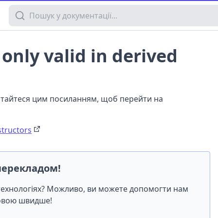
Пошук у документації
 only valid in derived
истайтеся цим посиланням, щоб перейти на
structors
перекладом!
-технологіях? Можливо, ви можете допомогти нам
мовою швидше!