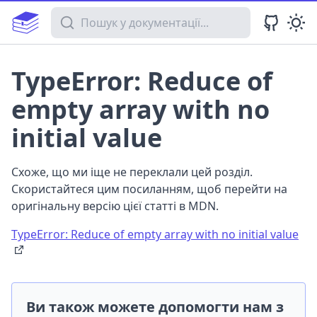
Пошук у документації
TypeError: Reduce of
empty array with no
initial value
Схоже, що ми іще не переклали цей розділ.
Скористайтеся цим посиланням, щоб перейти на
оригінальну версію цієї статті в MDN.
TypeError: Reduce of empty array with no initial value
Ви також можете допомогти нам з