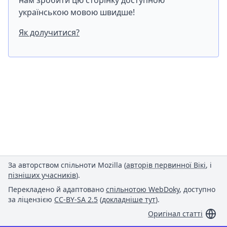
нам зробити цю сторінку доступною
українською мовою швидше!
Як долучитися?
За авторством спільноти Mozilla (
авторів первинної Вікі
, і
пізніших учасників
).
Перекладено й адаптовано
спільнотою WebDoky
, доступно
за ліцензією
CC-BY-SA 2.5
(
докладніше тут
).
Оригінал статті