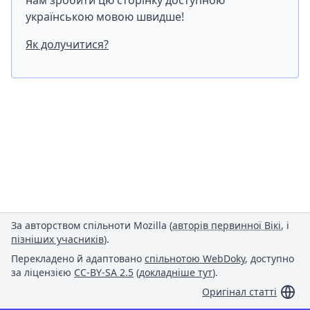
нам зробити цю сторінку доступною
українською мовою швидше!
Як долучитися?
За авторством спільноти Mozilla (
авторів первинної Вікі
, і
пізніших учасників
).
Перекладено й адаптовано
спільнотою WebDoky
, доступно
за ліцензією
CC-BY-SA 2.5
(
докладніше тут
).
Оригінал статті