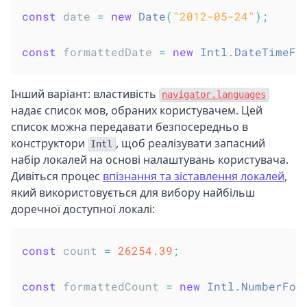
const
 date 
=
new
Date
(
"2012-05-24"
)
;
const
 formattedDate 
=
new
Intl
.
DateTimeFo
Інший варіант: властивість
navigator.languages
надає список мов, обраних користувачем. Цей
список можна передавати безпосередньо в
конструктори
, щоб реалізувати запасний
Intl
набір локалей на основі налаштувань користувача.
Дивіться процес
впізнання та зіставлення локалей
,
який використовується для вибору найбільш
доречної доступної локалі:
const
 count 
=
26254.39
;
const
 formattedCount 
=
new
Intl
.
NumberFor