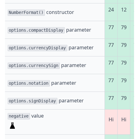
24
12
2
constructor
NumberFormat()
77
79
7
parameter
options.compactDisplay
77
79
7
parameter
options.currencyDisplay
77
79
7
parameter
options.currencySign
77
79
7
parameter
options.notation
77
79
7
parameter
options.signDisplay
value
negative
Ні
Ні
9