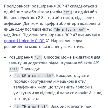
Послідовності розширення BCP 47 складаються з
однієї цифри або літери (окрім
) та однієї або
"x"
більше підміток з 2-8 літер або цифр, відділених
дефісами. Для кожної цифри або літери дозволено
лише одну послідовність:
–
"de-a-foo-a-foo"
недійсна. Підмітки розширення BCP 47 визначені в
проєкті Unicode CLDR
. Наразі лише два
розширення мають визначену семантику:
Розширення
(Unicode) може вживатися для
"u"
запиту на додаткове підлаштування об'єктів API
. Приклади:
Intl
: Використовувати
"de-DE-u-co-phonebk"
порядок сортування німецькою в стилі
телефонних книг, що тлумачить голосні з
умлаутами як відповідні пари символів: ä → ae,
ö → oe, ü → ue.
: Використовувати при
"th-TH-u-nu-thai"