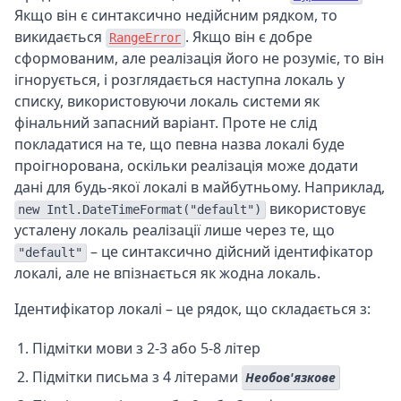
Якщо він є синтаксично недійсним рядком, то
викидається
. Якщо він є добре
RangeError
сформованим, але реалізація його не розуміє, то він
ігнорується, і розглядається наступна локаль у
списку, використовуючи локаль системи як
фінальний запасний варіант. Проте не слід
покладатися на те, що певна назва локалі буде
проігнорована, оскільки реалізація може додати
дані для будь-якої локалі в майбутньому. Наприклад,
використовує
new Intl.DateTimeFormat("default")
усталену локаль реалізації лише через те, що
– це синтаксично дійсний ідентифікатор
"default"
локалі, але не впізнається як жодна локаль.
Ідентифікатор локалі – це рядок, що складається з:
Підмітки мови з 2-3 або 5-8 літер
Підмітки письма з 4 літерами
Необов'язкове