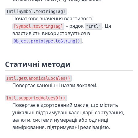
Intl[Symbol.toStringTag]
Початкове значення властивості
– рядок
. Ця
[Symbol.toStringTag]
"Intl"
властивість використовується в
.
Object.prototype.toString()
Статичні методи
Intl.getCanonicalLocales()
Повертає канонічні назви локалей.
Intl.supportedValuesOf()
Повертає відсортований масив, що містить
унікальні підтримувані календарі, сортування,
валюти, системи нумерації або одиниці
вимірювання, підтримувані реалізацією.