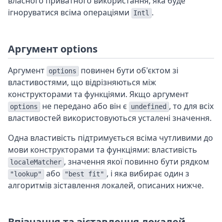
власного приватного використання, яка буде
ігноруватися всіма операціями
.
Intl
Аргумент options
Аргумент
повинен бути об'єктом зі
options
властивостями, що відрізняються між
конструкторами та функціями. Якщо аргумент
не передано або він є
, то для всіх
options
undefined
властивостей використовуються усталені значення.
Одна властивість підтримується всіма чутливими до
мови конструкторами та функціями: властивість
, значення якої повинно бути рядком
localeMatcher
або
, і яка вибирає один з
"lookup"
"best fit"
алгоритмів зіставлення локалей, описаних нижче.
Впізнання та зіставлення локалей