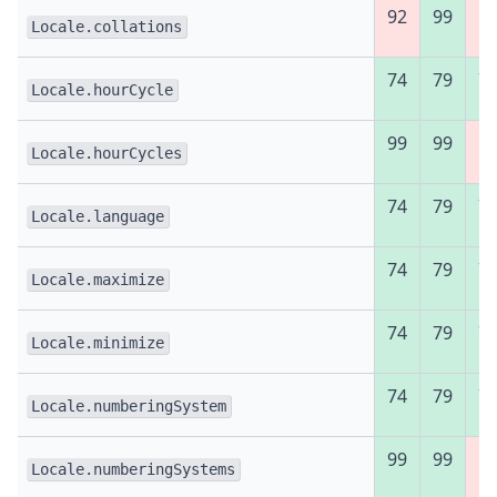
92
99
Ні
Locale.collations
74
79
7
Locale.hourCycle
99
99
Ні
Locale.hourCycles
74
79
7
Locale.language
74
79
7
Locale.maximize
74
79
7
Locale.minimize
74
79
7
Locale.numberingSystem
99
99
Ні
Locale.numberingSystems