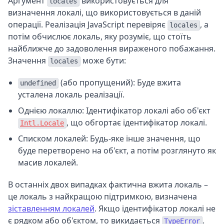
Аргумент
використовується для
locales
визначення локалі, що використовується в даній
операції. Реалізація JavaScript перевіряє
, а
locales
потім обчислює локаль, яку розуміє, що стоїть
найближче до задоволення вираженого побажання.
Значення
може бути:
locales
(або пропущений): Буде вжита
undefined
усталена локаль реалізації.
Однією локаллю: Ідентифікатор локалі або об'єкт
, що обгортає ідентифікатор локалі.
Intl.Locale
Списком локалей: Будь-яке інше значення, що
буде перетворено на об'єкт, а потім розглянуто як
масив локалей.
В останніх двох випадках фактична вжита локаль –
це локаль з найкращою підтримкою, визначена
зіставленням локалей
. Якщо ідентифікатор локалі не
є рядком або об'єктом, то викидається
.
TypeError