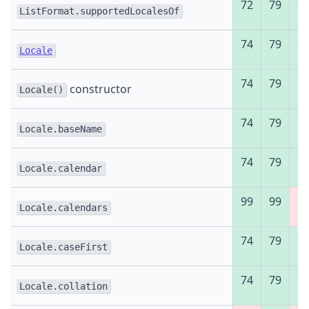
72
79
7
ListFormat.supportedLocalesOf
74
79
7
Locale
74
79
7
constructor
Locale()
74
79
7
Locale.baseName
74
79
7
Locale.calendar
99
99
Ні
Locale.calendars
74
79
7
Locale.caseFirst
74
79
7
Locale.collation