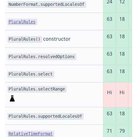
24
12
2
NumberFormat.supportedLocalesOf
63
18
5
PluralRules
63
18
5
constructor
PluralRules()
63
18
5
PluralRules.resolvedOptions
63
18
5
PluralRules.select
PluralRules.selectRange
Ні
Ні
Ні
63
18
5
PluralRules.supportedLocalesOf
71
79
6
RelativeTimeFormat