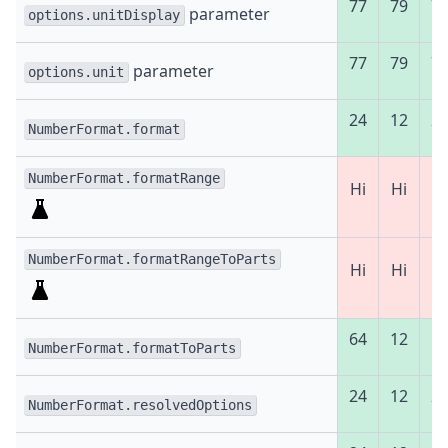
77
79
7
parameter
options.unitDisplay
77
79
7
parameter
options.unit
24
12
2
NumberFormat.format
NumberFormat.formatRange
Ні
Ні
Ні
NumberFormat.formatRangeToParts
Ні
Ні
Ні
64
12
5
NumberFormat.formatToParts
24
12
2
NumberFormat.resolvedOptions