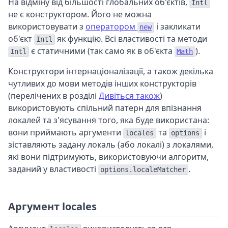
На відміну від більшості глобальних об'єктів,
Intl
не є конструктором. Його не можна
використовувати з
оператором
і закликати
new
об'єкт
як функцію. Всі властивості та методи
Intl
є статичними (так само як в об'єкта
).
Intl
Math
Конструктори інтернаціоналізації, а також декілька
чутливих до мови методів інших конструкторів
(перелічених в розділі
Дивіться також
)
використовують спільний патерн для впізнання
локалей та з'ясування того, яка буде використана:
вони приймають аргументи
та
і
locales
options
зіставляють задану локаль (або локалі) з локалями,
які вони підтримують, використовуючи алгоритм,
заданий у властивості
.
options.localeMatcher
Аргумент locales