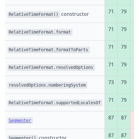
71
79
6
constructor
RelativeTimeFormat()
71
79
6
RelativeTimeFormat.format
71
79
7
RelativeTimeFormat.formatToParts
71
79
6
RelativeTimeFormat.resolvedOptions
73
79
7
resolvedOptions.numberingSystem
71
79
6
RelativeTimeFormat.supportedLocalesOf
87
87
Ні
Segmenter
87
87
Ні
constructor
Segmenter()