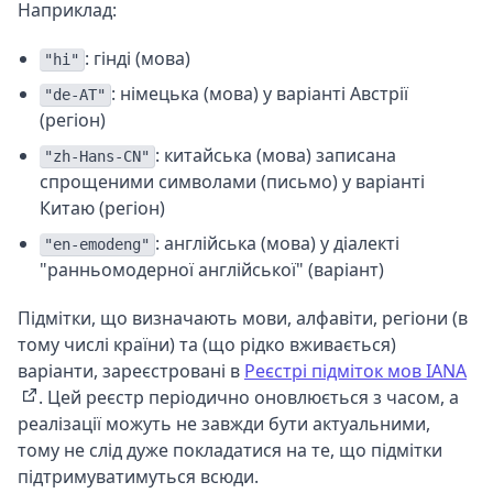
Наприклад:
: гінді (мова)
"hi"
: німецька (мова) у варіанті Австрії
"de-AT"
(регіон)
: китайська (мова) записана
"zh-Hans-CN"
спрощеними символами (письмо) у варіанті
Китаю (регіон)
: англійська (мова) у діалекті
"en-emodeng"
"ранньомодерної англійської" (варіант)
Підмітки, що визначають мови, алфавіти, регіони (в
тому числі країни) та (що рідко вживається)
варіанти, зареєстровані в
Реєстрі підміток мов IANA
. Цей реєстр періодично оновлюється з часом, а
реалізації можуть не завжди бути актуальними,
тому не слід дуже покладатися на те, що підмітки
підтримуватимуться всюди.