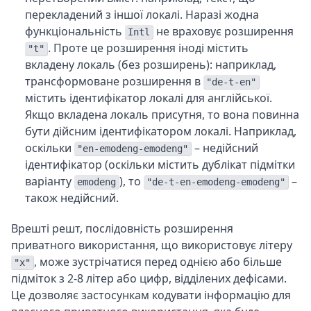
перекладений з іншої локалі. Наразі жодна
функціональність
не враховує розширення
Intl
. Проте це розширення іноді містить
"t"
вкладену локаль (без розширень): наприклад,
трансформоване розширення в
"de-t-en"
містить ідентифікатор локалі для англійської.
Якщо вкладена локаль присутня, то вона повинна
бути дійсним ідентифікатором локалі. Наприклад,
оскільки
– недійсний
"en-emodeng-emodeng"
ідентифікатор (оскільки містить дублікат підмітки
варіанту
), то
–
emodeng
"de-t-en-emodeng-emodeng"
також недійсний.
Врешті решт, послідовність розширення
приватного використання, що використовує літеру
, може зустрічатися перед однією або більше
"x"
підміток з 2-8 літер або цифр, відділених дефісами.
Це дозволяє застосункам кодувати інформацію для