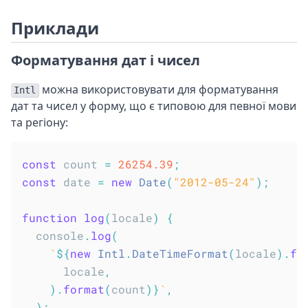
Приклади
Форматування дат і чисел
можна використовувати для форматування
Intl
дат та чисел у форму, що є типовою для певної мови
та регіону:
const
 count 
=
26254.39
;
const
 date 
=
new
Date
(
"2012-05-24"
)
;
function
log
(
locale
)
{
  console
.
log
(
`
${
new
Intl
.
DateTimeFormat
(
locale
)
.
fo
      locale
,
)
.
format
(
count
)
}
`
,
)
;