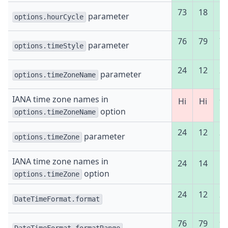
73
18
5
parameter
options.hourCycle
76
79
7
parameter
options.timeStyle
24
12
2
parameter
options.timeZoneName
IANA time zone names in
Ні
Ні
9
option
options.timeZoneName
24
12
2
parameter
options.timeZone
IANA time zone names in
24
14
5
option
options.timeZone
24
12
2
DateTimeFormat.format
76
79
9