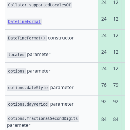
24
12
2
Collator.supportedLocalesOf
24
12
2
DateTimeFormat
24
12
2
constructor
DateTimeFormat()
24
12
2
parameter
locales
24
12
2
parameter
options
76
79
7
parameter
options.dateStyle
92
92
9
parameter
options.dayPeriod
options.fractionalSecondDigits
84
84
8
parameter