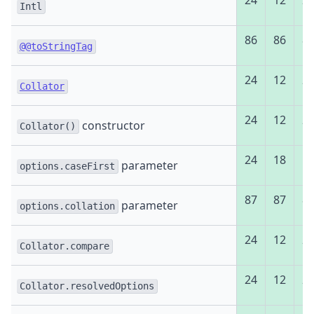
24
12
2
Intl
86
86
8
@@toStringTag
24
12
2
Collator
24
12
2
constructor
Collator()
24
18
5
parameter
options.caseFirst
87
87
8
parameter
options.collation
24
12
2
Collator.compare
24
12
2
Collator.resolvedOptions