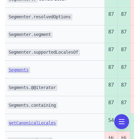
87
87
Ні
Segmenter.resolvedOptions
87
87
Ні
Segmenter.segment
87
87
Ні
Segmenter.supportedLocalesOf
87
87
Ні
Segments
87
87
Ні
Segments.@@iterator
87
87
Ні
Segments.containing
54
16
4
getCanonicalLocales
Ні
Ні
9