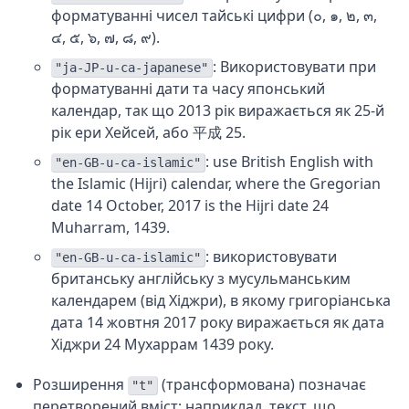
форматуванні чисел тайські цифри (๐, ๑, ๒, ๓,
๔, ๕, ๖, ๗, ๘, ๙).
: Використовувати при
"ja-JP-u-ca-japanese"
форматуванні дати та часу японський
календар, так що 2013 рік виражається як 25-й
рік ери Хейсей, або 平成 25.
: use British English with
"en-GB-u-ca-islamic"
the Islamic (Hijri) calendar, where the Gregorian
date 14 October, 2017 is the Hijri date 24
Muharram, 1439.
: використовувати
"en-GB-u-ca-islamic"
британську англійську з мусульманським
календарем (від Хіджри), в якому григоріанська
дата 14 жовтня 2017 року виражається як дата
Хіджри 24 Мухаррам 1439 року.
Розширення
(трансформована) позначає
"t"
перетворений вміст: наприклад, текст, що