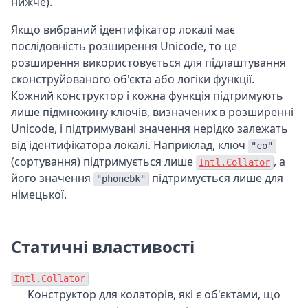
нижче).
Якщо вибраний ідентифікатор локалі має
послідовність розширення Unicode, то це
розширення використовується для підлаштування
сконструйованого об'єкта або логіки функції.
Кожний конструктор і кожна функція підтримують
лише підмножину ключів, визначених в розширенні
Unicode, і підтримувані значення нерідко залежать
від ідентифікатора локалі. Наприклад, ключ
"co"
(сортування) підтримується лише
, а
Intl.Collator
його значення
підтримується лише для
"phonebk"
німецької.
Статичні властивості
Intl.Collator
Конструктор для колаторів, які є об'єктами, що