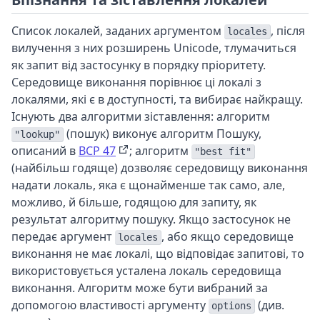
Список локалей, заданих аргументом
, після
locales
вилучення з них розширень Unicode, тлумачиться
як запит від застосунку в порядку пріоритету.
Середовище виконання порівнює ці локалі з
локалями, які є в доступності, та вибирає найкращу.
Існують два алгоритми зіставлення: алгоритм
(пошук) виконує алгоритм Пошуку,
"lookup"
описаний в
BCP 47
; алгоритм
"best fit"
(найбільш годяще) дозволяє середовищу виконання
надати локаль, яка є щонайменше так само, але,
можливо, й більше, годящою для запиту, як
результат алгоритму пошуку. Якщо застосунок не
передає аргумент
, або якщо середовище
locales
виконання не має локалі, що відповідає запитові, то
використовується усталена локаль середовища
виконання. Алгоритм може бути вибраний за
допомогою властивості аргументу
(див.
options