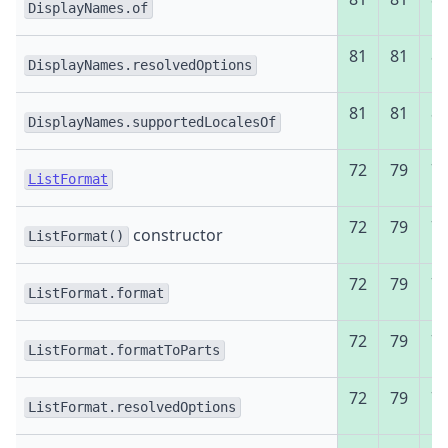
DisplayNames.of
81
81
8
DisplayNames.resolvedOptions
81
81
8
DisplayNames.supportedLocalesOf
72
79
7
ListFormat
72
79
7
constructor
ListFormat()
72
79
7
ListFormat.format
72
79
7
ListFormat.formatToParts
72
79
7
ListFormat.resolvedOptions