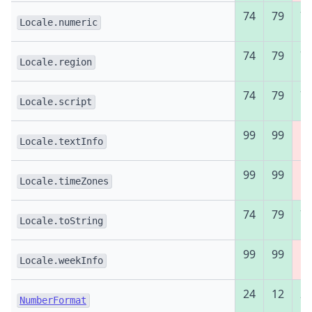
74
79
7
Locale.numeric
74
79
7
Locale.region
74
79
7
Locale.script
99
99
Ні
Locale.textInfo
99
99
Ні
Locale.timeZones
74
79
7
Locale.toString
99
99
Ні
Locale.weekInfo
24
12
2
NumberFormat