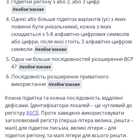
Підмітки регіону з або 2, або 3 цифр
Необов'язкове
Однієї або більше підміток варіантів (усі з яких
повинні бути унікальними), кожна з яких
складається з 5-8 алфавітно-цифрових символів
або цифри, після якої стоїть 3 алфавітно-цифрові
символи
Необов'язкове
Одна чи більше послідовностей розширення BCP
47
Необов'язкове
Послідовність розширення приватного
використання
Необов'язкове
Кожна підмітка та кожна послідовність відділені
дефісами. Ідентифікатори локалей – це чутливий до
регістру
ASCII
. Проте заведено використовувати
заголовковий регістр (перша літера велика, решта –
малі) для підміток письма, великі літери – для
підміток регіону, та малі літери для всього решти.