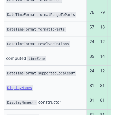
DateTimeFormat.formatRange
76
79
9
DateTimeFormat.formatRangeToParts
57
18
5
DateTimeFormat.formatToParts
24
12
2
DateTimeFormat.resolvedOptions
35
14
5
computed
timeZone
24
12
2
DateTimeFormat.supportedLocalesOf
81
81
8
DisplayNames
81
81
8
constructor
DisplayNames()
81
81
8