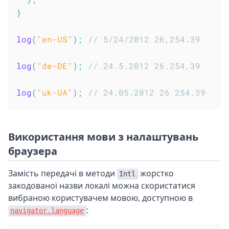
}
log
(
"en-US"
)
;
// 5/24/2012 26,254.39
log
(
"de-DE"
)
;
// 24.5.2012 26.254,39
log
(
"uk-UA"
)
;
// 24.05.2012 26 254,39
Використання мови з налаштувань
браузера
Замість передачі в методи
жорстко
Intl
закодованої назви локалі можна скористатися
вибраною користувачем мовою, доступною в
:
navigator.language