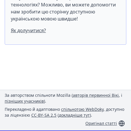
технологіях? Можливо, ви можете допомогти
нам зробити цю сторінку доступною
українською мовою швидше!
Як долучитися?
За авторством спільноти Mozilla (
авторів первинної Вікі
, і
пізніших учасників
).
Перекладено й адаптовано
спільнотою WebDoky
, доступно
за ліцензією
CC-BY-SA 2.5
(
докладніше тут
).
Оригінал статті