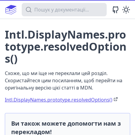
Пошук у документації
Intl.DisplayNames.pro
totype.resolvedOption
s()
Схоже, що ми іще не переклали цей розділ.
Скористайтеся цим посиланням, щоб перейти на
оригінальну версію цієї статті в MDN.
Intl.DisplayNames.prototype.resolvedOptions()
Ви також можете допомогти нам з
перекладом!