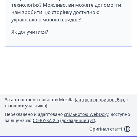
технологіях? Можливо, ви можете допомогти
нам зробити цю сторінку доступною
українською мовою швидше!
Як долучитися?
За авторством спільноти Mozilla (
авторів первинної Вікі
, і
пізніших учасників
).
Перекладено й адаптовано
спільнотою WebDoky
, доступно
за ліцензією
CC-BY-SA 2.5
(
докладніше тут
).
Оригінал статті