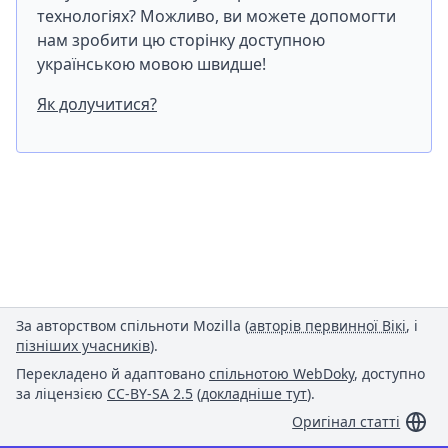
технологіях? Можливо, ви можете допомогти
нам зробити цю сторінку доступною
українською мовою швидше!
Як долучитися?
За авторством спільноти Mozilla (
авторів первинної Вікі
, і
пізніших учасників
).
Перекладено й адаптовано
спільнотою WebDoky
, доступно
за ліцензією
CC-BY-SA 2.5
(
докладніше тут
).
Оригінал статті