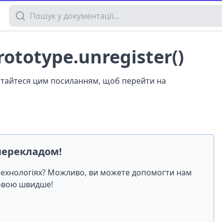
Пошук у документації
rototype.unregister()
истайтеся цим посиланням, щоб перейти на
перекладом!
-технологіях? Можливо, ви можете допомогти нам
мовою швидше!