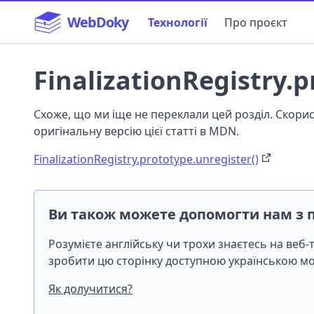
WebDoky
Технології
Про проєкт
FinalizationRegistry.p
Схоже, що ми іще не переклали цей розділ. Скор
оригінальну версію цієї статті в MDN.
FinalizationRegistry.prototype.unregister()
Ви також можете допомогти нам з 
Розумієте англійську чи трохи знаєтесь на веб
зробити цю сторінку доступною українською 
Як долучитися?