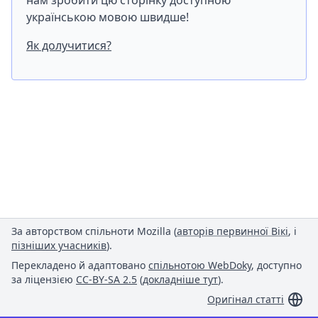
нам зробити цю сторінку доступною
українською мовою швидше!
Як долучитися?
За авторством спільноти Mozilla (
авторів первинної Вікі
, і
пізніших учасників
).
Перекладено й адаптовано
спільнотою WebDoky
, доступно
за ліцензією
CC-BY-SA 2.5
(
докладніше тут
).
Оригінал статті