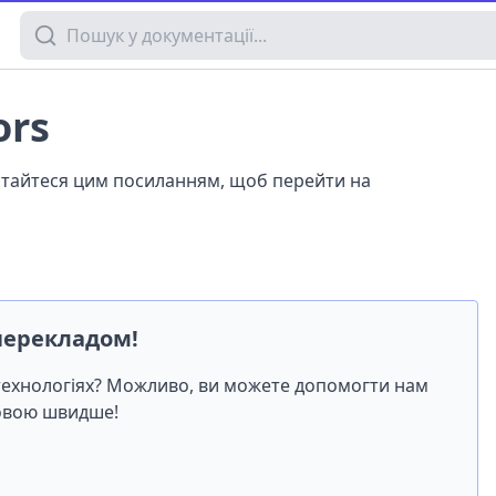
Пошук у документації
ors
истайтеся цим посиланням, щоб перейти на
перекладом!
-технологіях? Можливо, ви можете допомогти нам
мовою швидше!