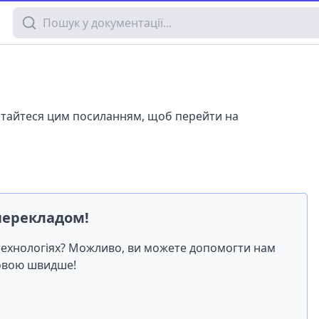
Пошук у документації
истайтеся цим посиланням, щоб перейти на
перекладом!
-технологіях? Можливо, ви можете допомогти нам
мовою швидше!