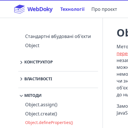
WebDoky
Технології
Про проєкт
Ob
Навігація
Стандартні вбудовані об'єкти
Object
Мет
пере
неза
КОНСТРУКТОР
можн
Object() constructor
немо
ВЛАСТИВОСТІ
чи з
об'є
Object.prototype.__proto__
до н
МЕТОДИ
Object.prototype.constructor
Object.assign()
Замо
JavaS
Object.create()
Object.defineProperties()