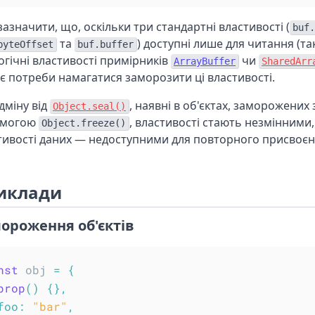
зазначити, що, оскільки три стандартні властивості (
buf.
та
) доступні лише для читання (так
byteOffset
buf.buffer
огічні властивості примірників
чи
ArrayBuffer
SharedArr
є потреби намагатися заморозити ці властивості.
дміну від
, наявні в об'єктах, заморожених 
Object.seal()
омогою
, властивості стають незмінними,
Object.freeze()
тивості даних — недоступними для повторного присвоєн
иклади
ороження об'єктів
nst
 obj 
=
{
prop
(
)
{
}
,
foo
:
"bar"
,