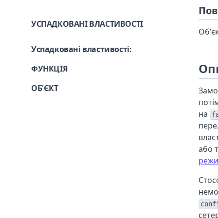
Пов
УСПАДКОВАНІ ВЛАСТИВОСТІ
Об'єк
Успадковані властивості
:
Оп
ФУНКЦІЯ
ОБ'ЄКТ
Замо
поті
на
f
пере
влас
або 
режи
Стос
немо
conf
сете