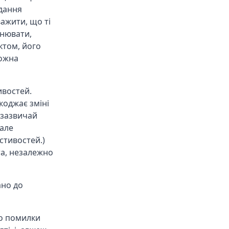
идання
важити, що ті
інювати,
ктом, його
можна
ивостей.
коджає зміні
 зазвичай
 але
стивостей.)
та, незалежно
ано до
о помилки