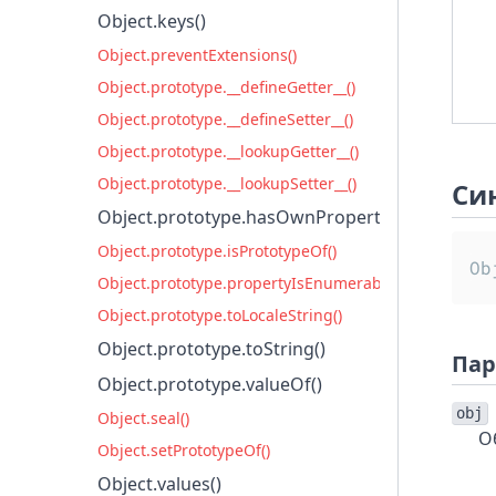
Object.keys()
Object.preventExtensions()
Object.prototype.__defineGetter__()
Object.prototype.__defineSetter__()
Object.prototype.__lookupGetter__()
Object.prototype.__lookupSetter__()
Си
Object.prototype.hasOwnProperty()
Object.prototype.isPrototypeOf()
Ob
Object.prototype.propertyIsEnumerable()
Object.prototype.toLocaleString()
Object.prototype.toString()
Пар
Object.prototype.valueOf()
obj
Object.seal()
О
Object.setPrototypeOf()
Object.values()