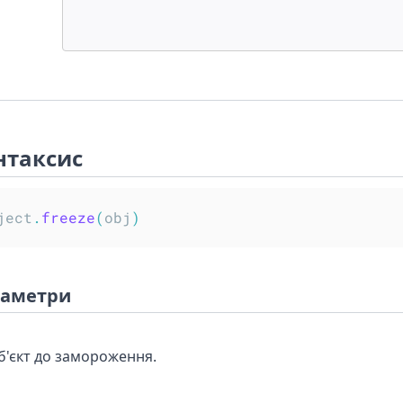
нтаксис
ject
.
freeze
(
obj
)
аметри
б'єкт до замороження.