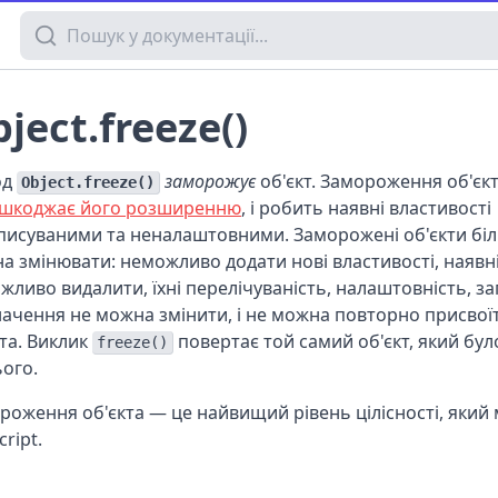
Пошук у документації
ject.freeze()
од
заморожує
об'єкт. Замороження об'єк
Object.freeze()
шкоджає його розширенню
, і робить наявні властивості
писуваними та неналаштовними. Заморожені об'єкти бі
а змінювати: неможливо додати нові властивості, наявні
жливо видалити, їхні перелічуваність, налаштовність, з
начення не можна змінити, і не можна повторно присвої
кта. Виклик
повертає той самий об'єкт, який бу
freeze()
ього.
роження об'єкта — це найвищий рівень цілісності, який
cript.