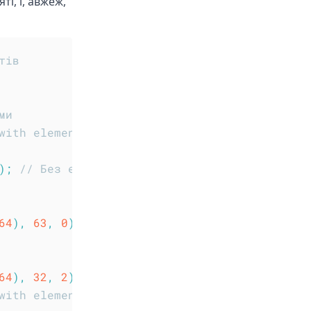
ті, і, авжеж,
тів
ми
with elements
)
;
// Без елементів
64
)
,
63
,
0
)
)
;
// Без елементів
64
)
,
32
,
2
)
)
;
// З елементами
with elements