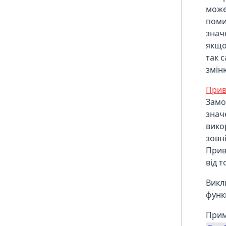
може
поми
знач
якщо
так 
змін
Прив
Замо
знач
вико
зовн
Прив
від т
Викл
функц
Прим