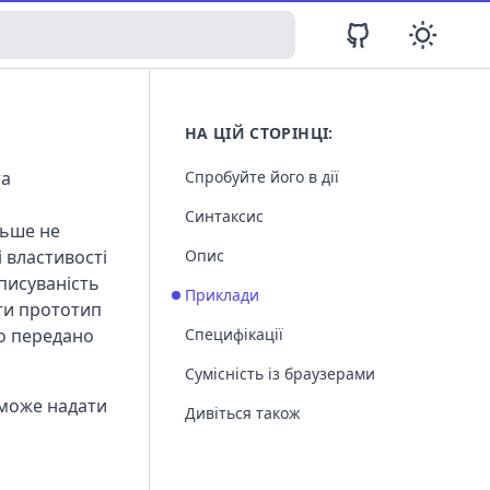
НА ЦІЙ СТОРІНЦІ:
та
Спробуйте його в дії
Синтаксис
льше не
 властивості
Опис
аписуваність
Приклади
ти прототип
ло передано
Специфікації
Сумісність із браузерами
 може надати
Дивіться також