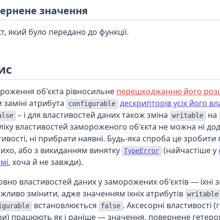
ернене значення
т, який було передано до функції.
ис
роження об'єкта рівносильне
перешкоджанню його ро
м заміні атрибута
дескрипторів усіх його в
configurable
– і для властивостей даних також зміна
на
alse
writable
ліку властивостей замороженого об'єкта не можна ні до
тивості, ні прибрати наявні. Будь-яка спроба це зробити
тихо, або з викиданням винятку
(найчастіше у
TypeError
мі
, хоча й не завжди).
овно властивостей даних у заморожених об'єктів — їхні 
жливо змінити, адже значенням їхніх атрибутів
writable
встановлюється
. Аксесорні властивості (
igurable
false
ри) працюють як і раніше — значення, повернене гетеро