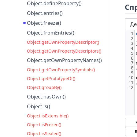
Object.defineProperty()
Спр
Object.entries()
Object.freeze()
Object.fromEntries()
Object.getOwnPropertyDescriptor()
Object.getOwnPropertyDescriptors()
Object.getOwnPropertyNames()
Object.getOwnPropertySymbols()
Object.getPrototypeOf()
Object.groupBy()
Object.hasOwn()
Object.is()
Object.isExtensible()
Object.isFrozen()
Object.isSealed()