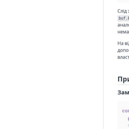
Слід 
buf.
анал
нема
На ві
доп
влас
Пр
Зам
co