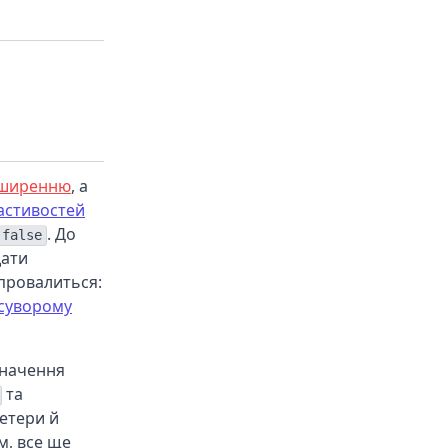
зширенню
, а
ластивостей
. До
false
дати
 провалиться:
суворому
значення
та
гетери й
м, все ще