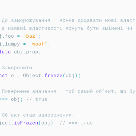
 До заморожування — можна додавати нові власт
 а наявні властивості можуть бути змінені чи 
j
.
foo 
=
"baz"
;
j
.
lumpy 
=
"woof"
;
lete
 obj
.
prop
;
 Заморозити.
nst
 o 
=
 Object
.
freeze
(
obj
)
;
 Повернене значення – той самий об'єкт, що бу
===
 obj
;
// true
 Об'єкт став замороженим.
ject
.
isFrozen
(
obj
)
;
// === true