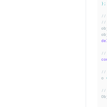
}
;
//
//
ob
ob
de
//
co
//
o 
//
Ob