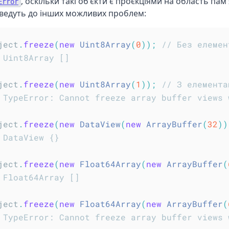
, оскільки такі об'єкти є проєкціями на область пам'я
Error
ведуть до інших можливих проблем:
ject
.
freeze
(
new
Uint8Array
(
0
)
)
;
// Без елемен
 Uint8Array []
ject
.
freeze
(
new
Uint8Array
(
1
)
)
;
// З елемента
 TypeError: Cannot freeze array buffer views 
ject
.
freeze
(
new
DataView
(
new
ArrayBuffer
(
32
)
)
 DataView {}
ject
.
freeze
(
new
Float64Array
(
new
ArrayBuffer
(
 Float64Array []
ject
.
freeze
(
new
Float64Array
(
new
ArrayBuffer
(
 TypeError: Cannot freeze array buffer views 