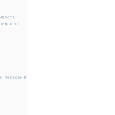
ивості,
видалені
в переданий.