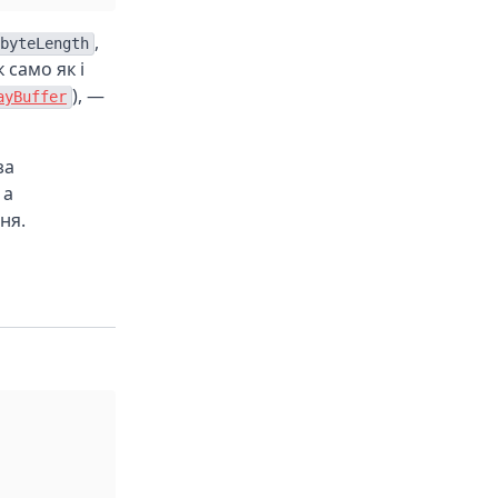
,
byteLength
 само як і
), —
ayBuffer
за
 а
ня.