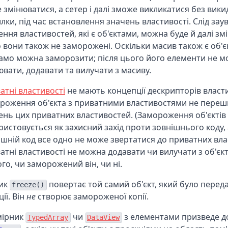
 змінюватися, а сетер і далі зможе викликатися без вик
лки, під час встановлення значень властивості. Слід зау
ення властивостей, які є об'єктами, можна буде й далі зм
 вони також не заморожені. Оскільки масив також є об'є
само можна заморозити; після цього його елементи не 
ювати, додавати та вилучати з масиву.
атні властивості
не мають концепції дескрипторів власт
роження об'єкта з приватними властивостями не переш
ень цих приватних властивостей. (Замороження об'єктів
ристовується як захисний захід проти зовнішнього коду,
ішній код все одно не може звертатися до приватних вла
атні властивості не можна додавати чи вилучати з об'єк
ого, чи заморожений він, чи ні.
ик
повертає той самий об'єкт, який було перед
freeze()
ії. Він
не
створює замороженої копії.
ірник
чи
з елементами призведе д
TypedArray
DataView