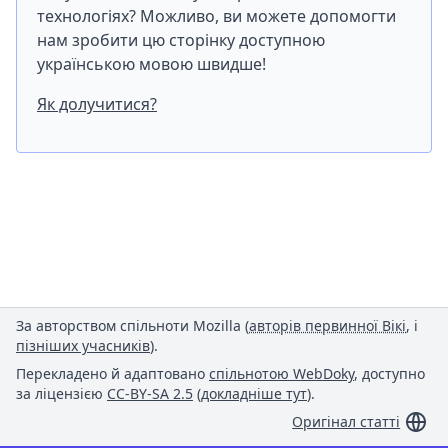
технологіях? Можливо, ви можете допомогти
нам зробити цю сторінку доступною
українською мовою швидше!
Як долучитися?
За авторством спільноти Mozilla (
авторів первинної Вікі
, і
пізніших учасників
).
Перекладено й адаптовано
спільнотою WebDoky
, доступно
за ліцензією
CC-BY-SA 2.5
(
докладніше тут
).
Оригінал статті