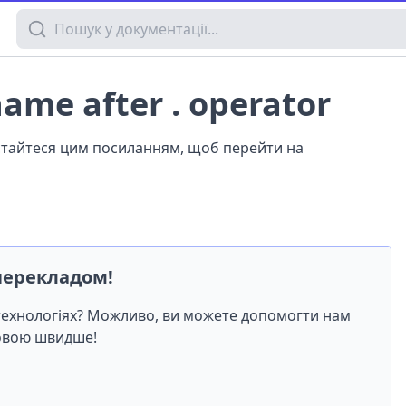
Пошук у документації
name after . operator
истайтеся цим посиланням, щоб перейти на
перекладом!
-технологіях? Можливо, ви можете допомогти нам
мовою швидше!