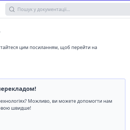
Пошук у документації
r
истайтеся цим посиланням, щоб перейти на
перекладом!
-технологіях? Можливо, ви можете допомогти нам
мовою швидше!