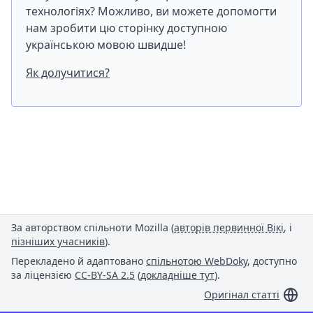
технологіях? Можливо, ви можете допомогти
нам зробити цю сторінку доступною
українською мовою швидше!
Як долучитися?
За авторством спільноти Mozilla (
авторів первинної Вікі
, і
пізніших учасників
).
Перекладено й адаптовано
спільнотою WebDoky
, доступно
за ліцензією
CC-BY-SA 2.5
(
докладніше тут
).
Оригінал статті