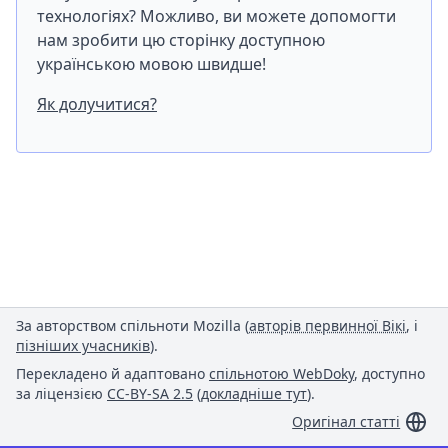
технологіях? Можливо, ви можете допомогти
нам зробити цю сторінку доступною
українською мовою швидше!
Як долучитися?
За авторством спільноти Mozilla (
авторів первинної Вікі
, і
пізніших учасників
).
Перекладено й адаптовано
спільнотою WebDoky
, доступно
за ліцензією
CC-BY-SA 2.5
(
докладніше тут
).
Оригінал статті