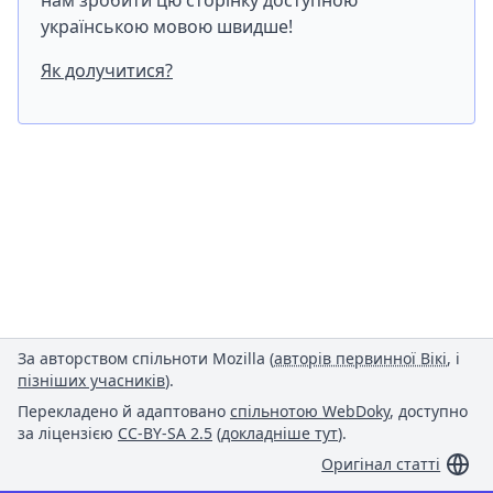
нам зробити цю сторінку доступною
українською мовою швидше!
Як долучитися?
За авторством спільноти Mozilla (
авторів первинної Вікі
, і
пізніших учасників
).
Перекладено й адаптовано
спільнотою WebDoky
, доступно
за ліцензією
CC-BY-SA 2.5
(
докладніше тут
).
Оригінал статті