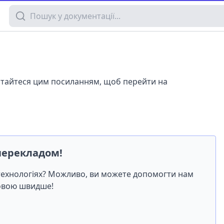
Пошук у документації
истайтеся цим посиланням, щоб перейти на
перекладом!
-технологіях? Можливо, ви можете допомогти нам
мовою швидше!