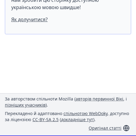
нам зробити цю сторінку доступною
українською мовою швидше!
Як долучитися?
За авторством спільноти Mozilla (
авторів первинної Вікі
, і
пізніших учасників
).
Перекладено й адаптовано
спільнотою WebDoky
, доступно
за ліцензією
CC-BY-SA 2.5
(
докладніше тут
).
Оригінал статті