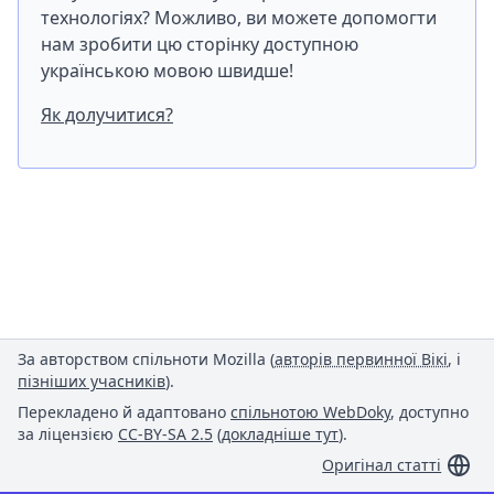
технологіях? Можливо, ви можете допомогти
нам зробити цю сторінку доступною
українською мовою швидше!
Як долучитися?
За авторством спільноти Mozilla (
авторів первинної Вікі
, і
пізніших учасників
).
Перекладено й адаптовано
спільнотою WebDoky
, доступно
за ліцензією
CC-BY-SA 2.5
(
докладніше тут
).
Оригінал статті