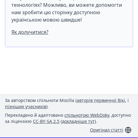
технологіях? Можливо, ви можете допомогти
нам зробити цю сторінку доступною
українською мовою швидше!
Як долучитися?
За авторством спільноти Mozilla (
авторів первинної Вікі
, і
пізніших учасників
).
Перекладено й адаптовано
спільнотою WebDoky
, доступно
за ліцензією
CC-BY-SA 2.5
(
докладніше тут
).
Оригінал статті