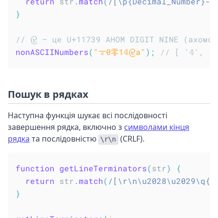
return
 str
.
match
(
/
[\p{Decimal_Number}--
}
// 𑜹 – це U+11739 AHOM DIGIT NINE (ахомс
nonASCIINumbers
(
"𐆊0零1𝟜𑜹a"
)
;
// [ '𝟜', '
Пошук в рядках
Наступна функція шукає всі послідовності
завершення рядка, включно з
символами кінця
рядка
та послідовністю
(CRLF).
\r\n
function
getLineTerminators
(
str
)
{
return
 str
.
match
(
/
[\r\n\u2028\u2029\q{\
}