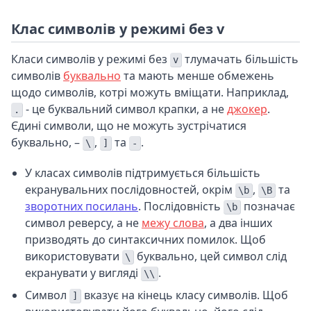
Клас символів у режимі без v
Класи символів у режимі без
тлумачать більшість
v
символів
буквально
та мають менше обмежень
щодо символів, котрі можуть вміщати. Наприклад,
- це буквальний символ крапки, а не
джокер
.
.
Єдині символи, що не можуть зустрічатися
буквально, –
,
та
.
\
]
-
У класах символів підтримується більшість
екранувальних послідовностей, окрім
,
та
\b
\B
зворотних посилань
. Послідовність
позначає
\b
символ реверсу, а не
межу слова
, а два інших
призводять до синтаксичних помилок. Щоб
використовувати
буквально, цей символ слід
\
екранувати у вигляді
.
\\
Символ
вказує на кінець класу символів. Щоб
]