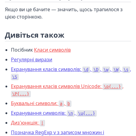
Якщо ви це бачите — значить, щось трапилося з
цією сторінкою.
Дивіться також
Посібник
Класи символів
Регулярні вирази
Екранування класів символів:
,
,
,
,
,
\d
\D
\w
\W
\s
\S
Екранування класів символів Unicode:
,
\p{...}
\P{...}
Буквальні символи:
,
a
b
Екранування символів:
,
\n
\u{...}
Диз'юнкція:
|
Позначка RegExp v з записом множин і