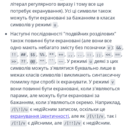
літерал регулярного виразу і тому все ще
потребує екранування). Усі ці символи також
можуть бути екрановані за бажанням в класах
символів у режимі
.
u
Наступні послідовності "подвійних розділових"
також повинні бути екрановані (але вони все
одно мають небагато змісту без позначки
):
,
v
&&
,
,
,
,
,
,
,
,
,
,
,
,
!!
##
$$
%%
**
++
,,
..
::
;;
<<
==
,
,
,
,
,
. У режимі
деякі з цих
>>
??
@@
^^
``
~~
u
символів можуть з'являтися буквально лише в
межах класів символів і викликають синтаксичну
помилку при спробі їх екранувати. У режимі
v
вони повинні бути екрановані, коли з'являються
парами, але можуть бути екрановані за
бажанням, коли з'являються окремо. Наприклад,
є недійсним записом, оскільки це
/[\!]/u
екранування ідентичності
, але як
, так і
/[\!]/v
є дійсними, але
є недійсним.
/[!]/v
/[!!]/v