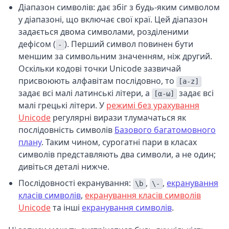
Діапазон символів: дає збіг з будь-яким символом
у діапазоні, що включає свої краї. Цей діапазон
задається двома символами, розділеними
дефісом (
). Перший символ повинен бути
-
меншим за символьним значенням, ніж другий.
Оскільки кодові точки Unicode зазвичай
присвоюють алфавітам послідовно, то
[a-z]
задає всі малі латинські літери, а
задає всі
[α-ω]
малі грецькі літери. У
режимі без урахування
Unicode
регулярні вирази тлумачаться як
послідовність символів
Базового багатомовного
плану
. Таким чином, сурогатні пари в класах
символів представляють два символи, а не один;
дивіться деталі нижче.
Послідовності екранування:
,
,
екранування
\b
\-
класів символів
,
екранування класів символів
Unicode
та інші
екранування символів
.