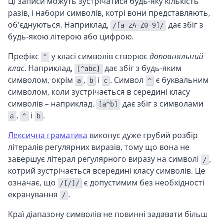
Ці записи можуть зустрічатися будь-яку кількість
разів, і набори символів, котрі вони представляють,
об'єднуються. Наприклад,
дає збіг з
/[a-zA-Z0-9]/
будь-якою літерою або цифрою.
Префікс
у класі символів створює
доповняльний
^
клас
. Наприклад,
дає збіг з будь-яким
[^abc]
символом, окрім
,
і
. Символ
є буквальним
a
b
c
^
символом, коли зустрічається в середині класу
символів – наприклад,
дає збіг з символами
[a^b]
,
і
.
a
^
b
Лексична граматика
виконує дуже грубий розбір
літералів регулярних виразів, тому що вона не
завершує літерал регулярного виразу на символі
,
/
котрий зустрічається всередині класу символів. Це
означає, що
є допустимим без необхідності
/[/]/
екранування
.
/
Краї діапазону символів не повинні задавати більш