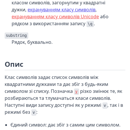
класом символів, загорнутим у квадратні
дужки,
екрануванням класу символів
,
екрануванням класу символів Unicode
або
рядком з використанням запису
.
\q
substring
Рядок, буквально.
Опис
Клас символів задає список символів між
квадратними дужками та дає збіг з будь-яким
символом зі списку. Позначка
різко змінює те, як
v
розбираються та тлумачаться класи символів.
Наступні види запису доступні як у режимі
, так і в
v
режимі без
:
v
Єдиний символ: дає збіг з самим цим символом.