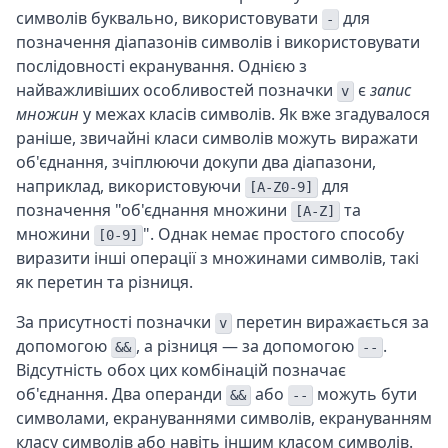
символів буквально, використовувати
для
-
позначення діапазонів символів і використовувати
послідовності екранування. Однією з
найважливіших особливостей позначки
є
запис
v
множин
у межах класів символів. Як вже згадувалося
раніше, звичайні класи символів можуть виражати
об'єднання, зчіплюючи докупи два діапазони,
наприклад, використовуючи
для
[A-Z0-9]
позначення "об'єднання множини
та
[A-Z]
множини
". Однак немає простого способу
[0-9]
виразити інші операції з множинами символів, такі
як перетин та різниця.
За присутності позначки
перетин виражається за
v
допомогою
, а різниця — за допомогою
.
&&
--
Відсутність обох цих комбінацій позначає
об'єднання. Два операнди
або
можуть бути
&&
--
символами, екрануваннями символів, екрануванням
класу символів або навіть іншим класом символів.