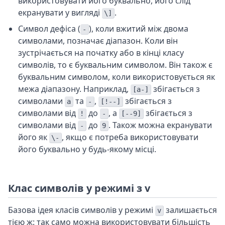
використовувати його буквально, його слід
екранувати у вигляді
.
\]
Символ дефіса (
), коли вжитий між двома
-
символами, позначає діапазон. Коли він
зустрічається на початку або в кінці класу
символів, то є буквальним символом. Він також є
буквальним символом, коли використовується як
межа діапазону. Наприклад,
збігається з
[a-]
символами
та
,
збігається з
a
-
[!--]
символами від
до
, а
збігається з
!
-
[--9]
символами від
до
. Також можна екранувати
-
9
його як
, якщо є потреба використовувати
\-
його буквально у будь-якому місці.
Клас символів у режимі з v
Базова ідея класів символів у режимі
залишається
v
тією ж: так само можна використовувати більшість