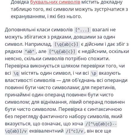
Довідка
буквальних символів
містить докладну
таблицю того, які символи можуть зустрічатися з
екрануванням, і які без нього.
Доповняльні класи символів
взагалі не
[^...]
можуть збігатися з рядками, довшими за один
символ. Наприклад,
є дійсним і дає збіг з
[\q{ab|c}]
рядком
, але
є недійсним, оскільки
"ab"
[^\q{ab|c}]
неясно, скільки символів потрібно спожити.
Перевірка виконується шляхом перевірки того, чи
всі
містять один символ, і чи всі
вказують
\q
\p
властивості символів — для об'єднань всі операнди
повинні бути чисто символами; для перетинів,
принаймні один операнд повинен бути чисто
символом; для віднімання, лівий операнд повинен
бути чисто символом. Перевірка є синтаксичною
без перегляду фактичного набору символів, який
вказується, що означає, що хоча
/[^\q{ab|c}--
еквівалентний
, він все ще
\q{ab}]/v
/[^c]/v