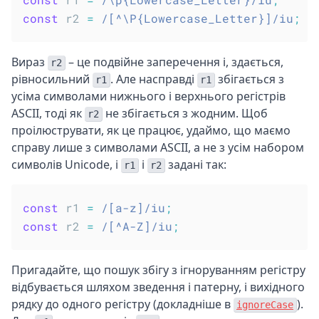
const
 r2 
=
/
[^\P{Lowercase_Letter}]
/
iu
;
Вираз
– це подвійне заперечення і, здається,
r2
рівносильний
. Але насправді
збігається з
r1
r1
усіма символами нижнього і верхнього регістрів
ASCII, тоді як
не збігається з жодним. Щоб
r2
проілюструвати, як це працює, удаймо, що маємо
справу лише з символами ASCII, а не з усім набором
символів Unicode, і
і
задані так:
r1
r2
const
 r1 
=
/
[a-z]
/
iu
;
const
 r2 
=
/
[^A-Z]
/
iu
;
Пригадайте, що пошук збігу з ігноруванням регістру
відбувається шляхом зведення і патерну, і вихідного
рядку до одного регістру (докладніше в
).
ignoreCase