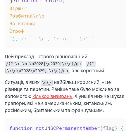
getLineTerminators
(
`
Вірш\r

Розбитий\r\n

На кілька

`
)
;
// [ '\r', '\r\n', '\n' ]
Цей приклад – строго рівносильний
і
/(?:\r|\n|\u2028|\u2029|\r\n)/gu
/(?:
, але коротший.
[\r\n\u2028\u2029]|\r\n)/gu
Ситуації, в яких
найбільш корисний, – це
\q{}
різниця та перетин. Раніше таке було можливо за
допомогою
кількох визирань
. Функція нижче шукає
прапори, які не є американським, китайським,
російським, британським та французьким.
function
notUNSCPermanentMember
(
flag
)
{