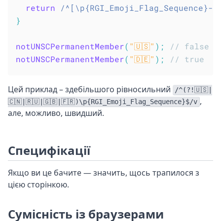
return
/
^[\p{RGI_Emoji_Flag_Sequence}--\q
}
notUNSCPermanentMember
(
"🇺🇸"
)
;
// false
notUNSCPermanentMember
(
"🇩🇪"
)
;
// true
Цей приклад – здебільшого рівносильний
/^(?!🇺🇸|
,
🇨🇳|🇷🇺|🇬🇧|🇫🇷)\p{RGI_Emoji_Flag_Sequence}$/v
але, можливо, швидший.
Специфікації
Якщо ви це бачите — значить, щось трапилося з
цією сторінкою.
Сумісність із браузерами