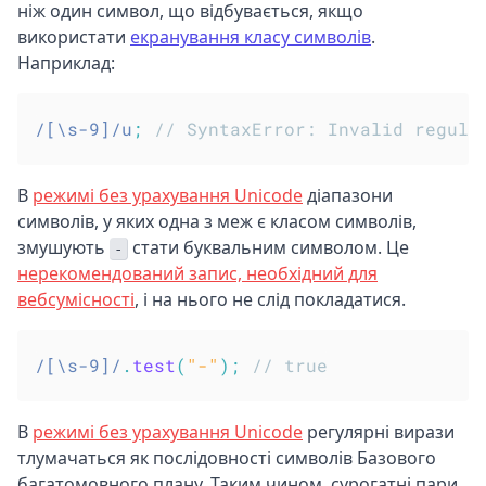
ніж один символ, що відбувається, якщо
використати
екранування класу символів
.
Наприклад:
/
[\s-9]
/
u
;
// SyntaxError: Invalid regula
В
режимі без урахування Unicode
діапазони
символів, у яких одна з меж є класом символів,
змушують
стати буквальним символом. Це
-
нерекомендований запис, необхідний для
вебсумісності
, і на нього не слід покладатися.
/
[\s-9]
/
.
test
(
"-"
)
;
// true
В
режимі без урахування Unicode
регулярні вирази
тлумачаться як послідовності символів Базового
багатомовного плану. Таким чином, сурогатні пари