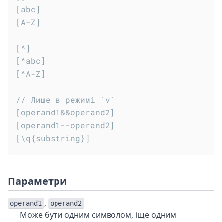
[abc]

[A-Z]

[^]

[^abc]

[^A-Z]

// Лише в режимі `v`

[operand1&&operand2]

[operand1--operand2]

Параметри
,
operand1
operand2
Може бути одним символом, іще одним