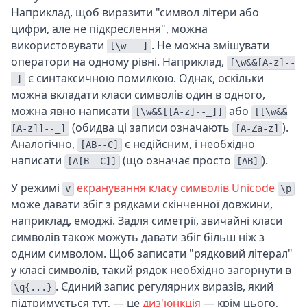
Наприклад, щоб виразити "символ літери або
цифри, але не підкреслення", можна
використовувати
. Не можна змішувати
[\w--_]
оператори на одному рівні. Наприклад,
[\w&&[A-z]--
є синтаксичною помилкою. Однак, оскільки
_]
можна вкладати класи символів один в одного,
можна явно написати
або
[\w&&[[A-z]--_]]
[[\w&&
(обидва ці записи означають
).
[A-z]]--_]
[A-Za-z]
Аналогічно,
є недійсним, і необхідно
[AB--C]
написати
(що означає просто
).
[A[B--C]]
[AB]
У режимі
екранування класу символів Unicode
v
\p
може давати збіг з рядками скінченної довжини,
наприклад, емоджі. Задля симетрії, звичайні класи
символів також можуть давати збіг більш ніж з
одним символом. Щоб записати "рядковий літерал"
у класі символів, такий рядок необхідно загорнути в
. Єдиний запис регулярних виразів, який
\q{...}
підтримується тут, — це
диз'юнкція
— крім цього,