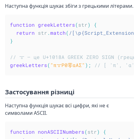
Наступна функція шукає збіги з грецькими літерами.
function
greekLetters
(
str
)
{
return
 str
.
match
(
/
[\p{Script_Extensions
}
// 𐆊 – це U+1018A GREEK ZERO SIGN (грець
greekLetters
(
"π𐆊P0零αAΣ"
)
;
// [ 'π', 'α',
Застосування різниці
Наступна функція шукає всі цифри, які не є
символами ASCII.
function
nonASCIINumbers
(
str
)
{