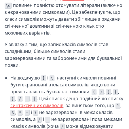
повинен повністю оточувати літерали (включно
\q
з екранованими символами). Це забезпечує те, що
класи символів можуть давати збіг лише з рядками
скінченної довжини зі скінченною кількістю
можливих варіантів.
У зв'язку з тим, що запис класів символів став
складнішим, більше символів стали
зарезервованими та забороненими для буквальної
появи.
На додачу до
і
, наступні символи повинні
]
\
бути екрановані в класах символів, якщо вони
представляють буквальні символи:
,
,
,
,
(
)
[
{
,
,
,
. Цей список дещо подібний до списку
}
/
-
|
синтаксичних символів
, за винятком того, що
,
^
,
,
і
не зарезервовані в межах класів
$
*
+
?
символів, а
і
не зарезервовані поза межами
/
-
класів символів (хоча
може відмежовувати
/