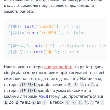
в класах символів представляють два символи
замість одного.
/
[😄]
/
.
test
(
"\ud83d"
)
;
// true
/
[
😄
]
/
u
.
test
(
"\ud83d"
)
;
// false
/
[
😄
-
😛
]
/
.
test
(
"😑"
)
;
// SyntaxError: Inva
/
[
😄
-
😛
]
/
u
.
test
(
"😑"
)
;
// true
Навіть якщо патерн
ігнорує регістр
, то регістр двох
кінців діапазону є важливим при з'ясуванні того, які
символи належать до цього діапазону. Наприклад,
патерн
дає збіг лише з
,
,
та
, а
/[E-F]/i
E
F
e
f
патерн
дає збіг з усіма великими та
/[E-f]/i
малими літерами
ASCII
(тому, що простягається від
до
та від
до
), а також
,
,
,
,
та
.
E
Z
a
f
[
\
]
^
_
`