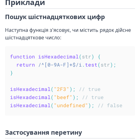
Приклади
Пошук шістнадцяткових цифр
Наступна функція з'ясовує, чи містить рядок дійсне
шістнадцяткове число:
function
isHexadecimal
(
str
)
{
return
/
^[0-9A-F]+$
/
i
.
test
(
str
)
;
}
isHexadecimal
(
"2F3"
)
;
// true
isHexadecimal
(
"beef"
)
;
// true
isHexadecimal
(
"undefined"
)
;
// false
Застосування перетину