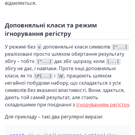
відхиляється.
Доповняльні класи та режим
ігнорування регістру
У режимі без
доповняльні класи символів
v
[^...]
реалізовані просто шляхом обертання результату
збігу – тобто
дає збіг щоразу, коли
[^...]
[...]
збігу не дає, і навпаки. Проте інші доповняльні
класи, як то
і
, працюють шляхом
\P{...}
\W
негайної побудови набору, що складається з усіх
символів без вказаної властивості. Вони, здається,
дають той самий результат, але стають
складнішими при поєднанні з
ігноруванням регістру
.
Для прикладу – такі два регулярні вирази:
const
 r1 
=
/
\p{Lowercase_Letter}
/
iu
;