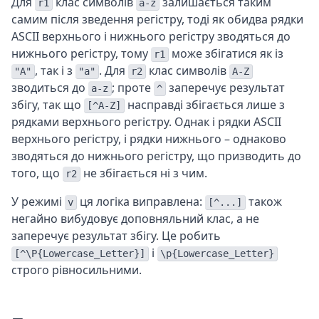
Для
клас символів
залишається таким
r1
a-z
самим після зведення регістру, тоді як обидва рядки
ASCII верхнього і нижнього регістру зводяться до
нижнього регістру, тому
може збігатися як із
r1
, так і з
. Для
клас символів
"A"
"a"
r2
A-Z
зводиться до
; проте
заперечує результат
a-z
^
збігу, так що
насправді збігається лише з
[^A-Z]
рядками верхнього регістру. Однак і рядки ASCII
верхнього регістру, і рядки нижнього – однаково
зводяться до нижнього регістру, що призводить до
того, що
не збігається ні з чим.
r2
У режимі
ця логіка виправлена:
також
v
[^...]
негайно вибудовує доповняльний клас, а не
заперечує результат збігу. Це робить
і
[^\P{Lowercase_Letter}]
\p{Lowercase_Letter}
строго рівносильними.