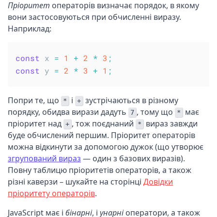
Пріоритет
операторів визначає порядок, в якому
вони застосовуються при обчисленні виразу.
Наприклад:
const
 x 
=
1
+
2
*
3
;
const
 y 
=
2
*
3
+
1
;
Попри те, що
і
зустрічаються в різному
*
+
порядку, обидва вирази дадуть
, тому що
має
7
*
пріоритет над
, тож поєднаний
вираз завжди
+
*
буде обчислений першим. Пріоритет операторів
можна відкинути за допомогою дужок (що утворює
згрупований вираз
— один з базових виразів).
Повну таблицю пріоритетів операторів, а також
різні каверзи – шукайте на сторінці
Довідки
пріоритету операторів
.
JavaScript має і
бінарні
, і
унарні
оператори, а також