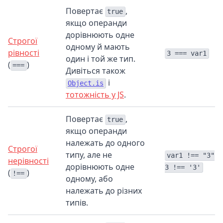
Повертає
,
true
якщо операнди
дорівнюють одне
Строгої
одному й мають
рівності
3 === var1
один і той же тип.
(
)
===
Дивіться також
і
Object.is
тотожність у JS
.
Повертає
,
true
якщо операнди
належать до одного
Строгої
типу, але не
var1 !== "3"
нерівності
дорівнюють одне
3 !== '3'
(
)
!==
одному, або
належать до різних
типів.