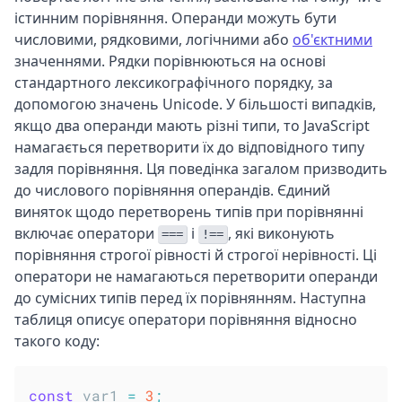
істинним порівняння. Операнди можуть бути
числовими, рядковими, логічними або
об'єктними
значеннями. Рядки порівнюються на основі
стандартного лексикографічного порядку, за
допомогою значень Unicode. У більшості випадків,
якщо два операнди мають різні типи, то JavaScript
намагається перетворити їх до відповідного типу
задля порівняння. Ця поведінка загалом призводить
до числового порівняння операндів. Єдиний
виняток щодо перетворень типів при порівнянні
включає оператори
і
, які виконують
===
!==
порівняння строгої рівності й строгої нерівності. Ці
оператори не намагаються перетворити операнди
до сумісних типів перед їх порівнянням. Наступна
таблиця описує оператори порівняння відносно
такого коду:
const
 var1 
=
3
;