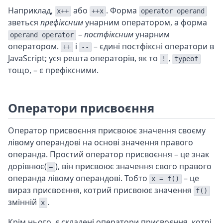
Наприклад,
або
. Форма
x++
++x
operator operand
зветься
префіксним
унарним оператором, а форма
–
постфіксним
унарним
operand operator
оператором.
і
– єдині постфіксні оператори в
++
--
JavaScript; уся решта операторів, як то
,
!
typeof
тощо, – є префіксними.
Оператори присвоєння
Оператор присвоєння присвоює значення своєму
лівому операндові на основі значення правого
операнда. Простий оператор присвоєння – це знак
дорівнює(
), він присвоює значення свого правого
=
операнда лівому операндові. Тобто
– це
x = f()
вираз присвоєння, котрий присвоює значення
f()
змінній
.
x
Крім нього, є складені оператори присвоєння, котрі