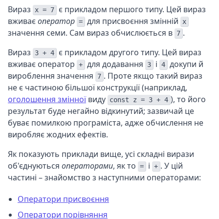
Вираз
є прикладом першого типу. Цей вираз
x = 7
вживає
оператор
для присвоєння змінній
=
x
значення семи. Сам вираз обчислюється в
.
7
Вираз
є прикладом другого типу. Цей вираз
3 + 4
вживає оператор
для додавання
і
докупи й
+
3
4
вироблення значення
. Проте якщо такий вираз
7
не є частиною більшої конструкції (наприклад,
оголошення змінної
виду
), то його
const z = 3 + 4
результат буде негайно відкинутий; зазвичай це
буває помилкою програміста, адже обчислення не
виробляє жодних ефектів.
Як показують приклади вище, усі складні вирази
об'єднуються
операторами
, як то
і
. У цій
=
+
частині – знайомство з наступними операторами:
Оператори присвоєння
Оператори порівняння