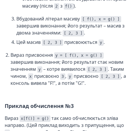
масиву (після
з
).
2
f()
Вбудований літерал масиву
[ f(), x = g() ]
завершив виконання; його результат – масив з
двома значеннями:
.
[ 2, 3 ]
Цей масив
присвоюється
.
[ 2, 3 ]
y
Вираз присвоєння
y = [ f(), x = g() ]
завершив виконання; його результат стає новим
значенням
– котре виявилося
. Таким
y
[ 2, 3 ]
чином,
присвоєно
,
присвоєно
, а
x
3
y
[ 2, 3 ]
консоль вивела "F!", а потім "G!".
Приклад обчислення №3
Вираз
так само обчислюється зліва
x[f()] = g()
направо. (Цей приклад виходить з припущення, що