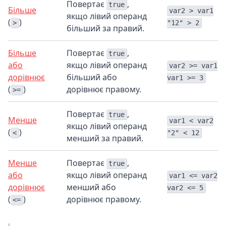
Повертає
,
true
Більше
var2 > var1
якщо лівий операнд
(
)
>
"12" > 2
більший за правий.
Більше
Повертає
,
true
або
якщо лівий операнд
var2 >= var1
дорівнює
більший або
var1 >= 3
(
)
дорівнює правому.
>=
Повертає
,
true
Менше
var1 < var2
якщо лівий операнд
(
)
<
"2" < 12
менший за правий.
Менше
Повертає
,
true
або
якщо лівий операнд
var1 <= var2
дорівнює
менший або
var2 <= 5
(
)
дорівнює правому.
<=