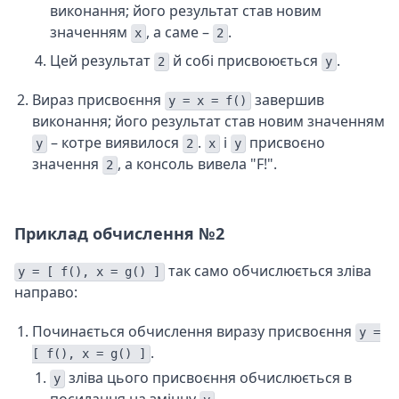
виконання; його результат став новим
значенням
, а саме –
.
x
2
Цей результат
й собі присвоюється
.
2
y
Вираз присвоєння
завершив
y = x = f()
виконання; його результат став новим значенням
– котре виявилося
.
і
присвоєно
y
2
x
y
значення
, а консоль вивела "F!".
2
Приклад обчислення №2
так само обчислюється зліва
y = [ f(), x = g() ]
направо:
Починається обчислення виразу присвоєння
y =
.
[ f(), x = g() ]
зліва цього присвоєння обчислюється в
y