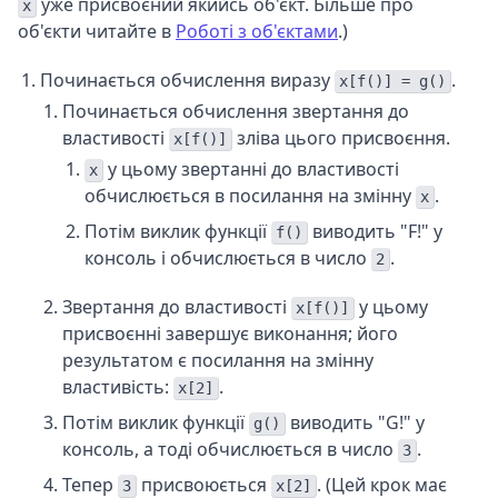
уже присвоєний якийсь об'єкт. Більше про
x
об'єкти читайте в
Роботі з об'єктами
.)
Починається обчислення виразу
.
x[f()] = g()
Починається обчислення звертання до
властивості
зліва цього присвоєння.
x[f()]
у цьому звертанні до властивості
x
обчислюється в посилання на змінну
.
x
Потім виклик функції
виводить "F!" у
f()
консоль і обчислюється в число
.
2
Звертання до властивості
у цьому
x[f()]
присвоєнні завершує виконання; його
результатом є посилання на змінну
властивість:
.
x[2]
Потім виклик функції
виводить "G!" у
g()
консоль, а тоді обчислюється в число
.
3
Тепер
присвоюється
. (Цей крок має
3
x[2]