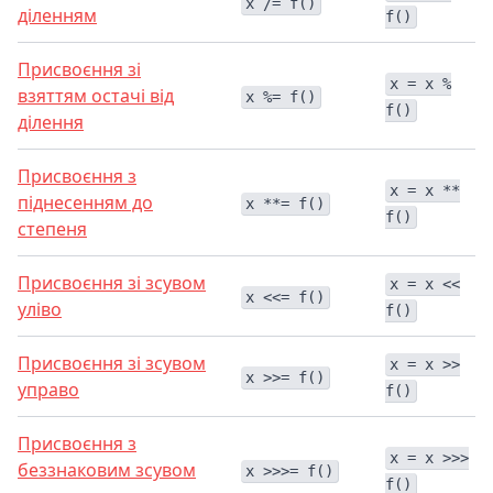
x /= f()
діленням
f()
Присвоєння зі
x = x %
взяттям остачі від
x %= f()
f()
ділення
Присвоєння з
x = x **
піднесенням до
x **= f()
f()
степеня
Присвоєння зі зсувом
x = x <<
x <<= f()
уліво
f()
Присвоєння зі зсувом
x = x >>
x >>= f()
управо
f()
Присвоєння з
x = x >>>
беззнаковим зсувом
x >>>= f()
f()