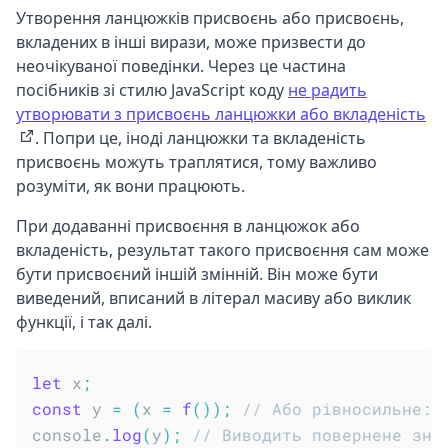
Утворення ланцюжків присвоєнь або присвоєнь,
вкладених в інші вирази, може призвести до
неочікуваної поведінки. Через це частина
посібників зі стилю JavaScript коду
не радить
утворювати з присвоєнь ланцюжки або вкладеність
. Попри це, іноді ланцюжки та вкладеність
присвоєнь можуть траплятися, тому важливо
розуміти, як вони працюють.
При додаванні присвоєння в ланцюжок або
вкладеність, результат такого присвоєння сам може
бути присвоєний іншій змінній. Він може бути
виведений, вписаний в літерал масиву або виклик
функції, і так далі.
let
 x
;
const
 y 
=
(
x 
=
f
(
)
)
;
// Або рівносильне: 
console
.
log
(
y
)
;
// Виводить повернене зна