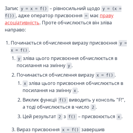
Запис
– рівносильний щодо
y = x = f()
y = (x =
, адже оператор присвоєння
має
праву
f())
=
асоціативність
. Проте обчислюється він зліва
направо:
Починається обчислення виразу присвоєння
y =
.
x = f()
зліва цього присвоєння обчислюється в
y
посилання на змінну
.
y
Починається обчислення виразу
.
x = f()
зліва цього присвоєння обчислюється в
x
посилання на змінну
.
x
Виклик функції
виводить у консоль "F!",
f()
а тоді обчислюється в число
.
2
Цей результат
з
– присвоюється
.
2
f()
x
Вираз присвоєння
завершив
x = f()