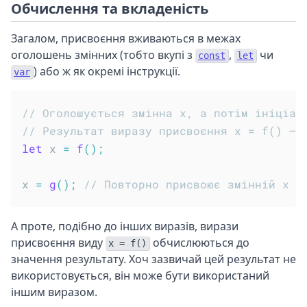
Обчислення та вкладеність
Загалом, присвоєння вживаються в межах
оголошень змінних (тобто вкупі з
,
чи
const
let
) або ж як окремі інструкції.
var
// Оголошується змінна x, а потім ініціал
// Результат виразу присвоєння x = f() – 
let
 x 
=
f
(
)
;
x 
=
g
(
)
;
// Повторно присвоює змінній x р
А проте, подібно до інших виразів, вирази
присвоєння виду
обчислюються до
x = f()
значення результату. Хоч зазвичай цей результат не
використовується, він може бути використаний
іншим виразом.