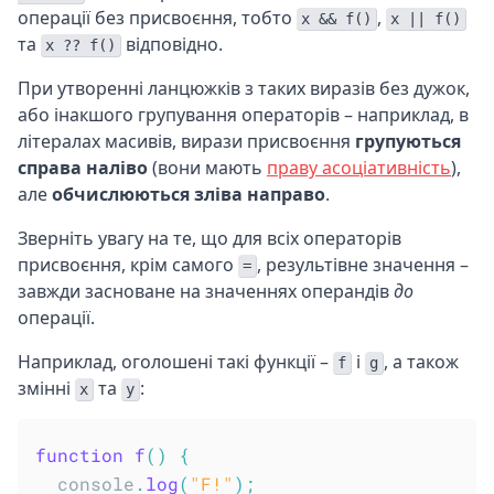
операції без присвоєння, тобто
,
x && f()
x || f()
та
відповідно.
x ?? f()
При утворенні ланцюжків з таких виразів без дужок,
або інакшого групування операторів – наприклад, в
літералах масивів, вирази присвоєння
групуються
справа наліво
(вони мають
праву асоціативність
),
але
обчислюються зліва направо
.
Зверніть увагу на те, що для всіх операторів
присвоєння, крім самого
, результівне значення –
=
завжди засноване на значеннях операндів
до
операції.
Наприклад, оголошені такі функції –
і
, а також
f
g
змінні
та
:
x
y
function
f
(
)
{
  console
.
log
(
"F!"
)
;