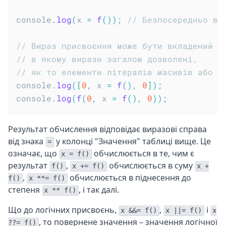
console
.
log
(
x 
=
f
(
)
)
;
// Безпосередньо ви
// Вираз присвоєння може бути вкладений в
// в якому вирази загалом дозволені,
// як то елементи літералів масивів або а
console
.
log
(
[
0
,
 x 
=
f
(
)
,
0
]
)
;
console
.
log
(
f
(
0
,
 x 
=
f
(
)
,
0
)
)
;
Результат обчислення відповідає виразові справа
від знака
у колонці "Значення" таблиці вище. Це
=
означає, що
обчислюється в те, чим є
x = f()
результат
,
обчислюється в суму
f()
x += f()
x +
,
обчислюється в піднесення до
f()
x **= f()
степеня
, і так далі.
x ** f()
Що до логічних присвоєнь,
,
і
x &&= f()
x ||= f()
x
, то повернене значення – значення логічної
??= f()