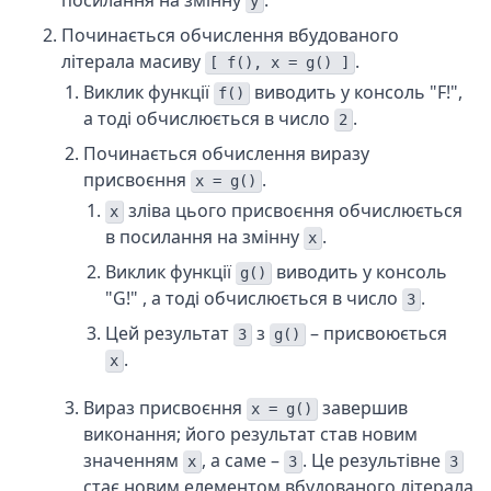
посилання на змінну
.
y
Починається обчислення вбудованого
літерала масиву
.
[ f(), x = g() ]
Виклик функції
виводить у консоль "F!",
f()
а тоді обчислюється в число
.
2
Починається обчислення виразу
присвоєння
.
x = g()
зліва цього присвоєння обчислюється
x
в посилання на змінну
.
x
Виклик функції
виводить у консоль
g()
"G!" , а тоді обчислюється в число
.
3
Цей результат
з
– присвоюється
3
g()
.
x
Вираз присвоєння
завершив
x = g()
виконання; його результат став новим
значенням
, а саме –
. Це результівне
x
3
3
стає новим елементом вбудованого літерала