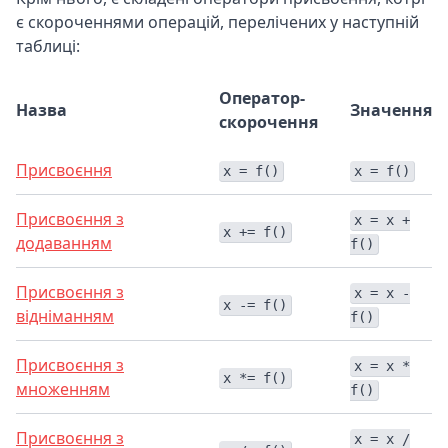
є скороченнями операцій, перелічених у наступній
таблиці:
Оператор-
Назва
Значення
скорочення
Присвоєння
x = f()
x = f()
Присвоєння з
x = x +
x += f()
додаванням
f()
Присвоєння з
x = x -
x -= f()
відніманням
f()
Присвоєння з
x = x *
x *= f()
множенням
f()
Присвоєння з
x = x /