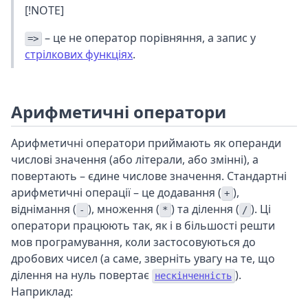
[!NOTE]
– це не оператор порівняння, а запис у
=>
стрілкових функціях
.
Арифметичні оператори
Арифметичні оператори приймають як операнди
числові значення (або літерали, або змінні), а
повертають – єдине числове значення. Стандартні
арифметичні операції – це додавання (
),
+
віднімання (
), множення (
) та ділення (
). Ці
-
*
/
оператори працюють так, як і в більшості решти
мов програмування, коли застосовуються до
дробових чисел (а саме, зверніть увагу на те, що
ділення на нуль повертає
).
нескінченність
Наприклад: