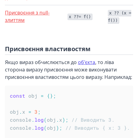
Присвоєння з null-
x ?? (x =
x ??= f()
злиттям
f())
Присвоєння властивостям
Якщо вираз обчислюється до
об'єкта
, то ліва
сторона виразу присвоєння може виконувати
присвоєння властивостям цього виразу. Наприклад:
const
 obj 
=
{
}
;
obj
.
x 
=
3
;
console
.
log
(
obj
.
x
)
;
// Виводить 3.
console
.
log
(
obj
)
;
// Виводить { x: 3 }.