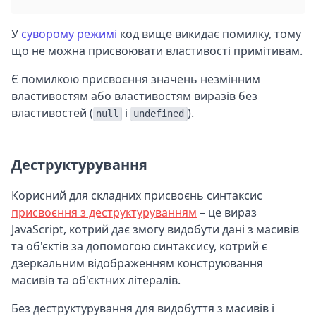
У
суворому режимі
код вище викидає помилку, тому
що не можна присвоювати властивості примітивам.
Є помилкою присвоєння значень незмінним
властивостям або властивостям виразів без
властивостей (
і
).
null
undefined
Деструктурування
Корисний для складних присвоєнь синтаксис
присвоєння з деструктуруванням
– це вираз
JavaScript, котрий дає змогу видобути дані з масивів
та об'єктів за допомогою синтаксису, котрий є
дзеркальним відображенням конструювання
масивів та об'єктних літералів.
Без деструктурування для видобуття з масивів і