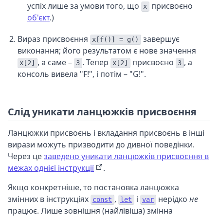
успіх лише за умови того, що
присвоєно
x
об'єкт
.)
Вираз присвоєння
завершує
x[f()] = g()
виконання; його результатом є нове значення
, а саме –
. Тепер
присвоєно
, а
x[2]
3
x[2]
3
консоль вивела "F!", і потім – "G!".
Слід уникати ланцюжків присвоєння
Ланцюжки присвоєнь і вкладання присвоєнь в інші
вирази можуть призводити до дивної поведінки.
Через це
заведено уникати ланцюжків присвоєння в
межах однієї інструкції
.
Якщо конкретніше, то постановка ланцюжка
змінних в інструкціях
,
і
нерідко
не
const
let
var
працює. Лише зовнішня (найлівіша) змінна