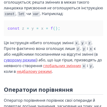
оголошується; решта змінних в межах такого
ланцюжка присвоєння
не
оголошуються інструкцією
,
чи
. Наприклад:
const
let
var
const
 z 
=
 y 
=
 x 
=
f
(
)
;
Ця інструкція нібито оголошує змінні
,
і
.
x
y
z
Проте фактично вона оголошує лише
.
і
є
z
y
x
або недійсними посиланнями на відсутні змінні (в
суворому режимі
) або, що іще гірше, призводять до
неявного створення
глобальних змінних
і
,
x
y
коли в
недбалому режимі
.
Оператори порівняння
Оператор порівняння порівнює свої операнди й
повертає логічне значення, засноване на тому, чи є