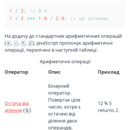
1
/
2
;
// 0.5
1
/
2
===
1.0
/
2.0
;
// це істинно
На додачу до стандартних арифметичних операцій
(
,
,
,
), JavaScript пропонує арифметичні
+
-
*
/
операції, перелічені в наступній таблиці:
Арифметичні операції
Оператор
Опис
Приклад
Бінарний
оператор.
Повертає ціле
Остача від
12 % 5
число, котре є
ділення
(
)
returns 2.
%
остачею від
ділення двох
операндів.