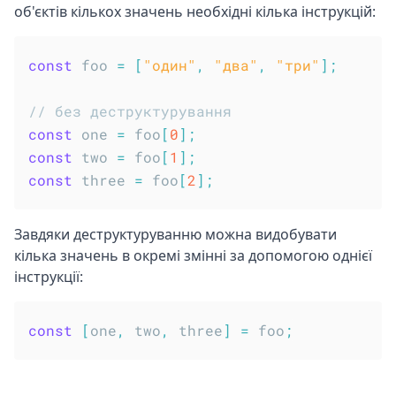
об'єктів кількох значень необхідні кілька інструкцій:
const
 foo 
=
[
"один"
,
"два"
,
"три"
]
;
// без деструктурування
const
 one 
=
 foo
[
0
]
;
const
 two 
=
 foo
[
1
]
;
const
 three 
=
 foo
[
2
]
;
Завдяки деструктуруванню можна видобувати
кілька значень в окремі змінні за допомогою однієї
інструкції:
const
[
one
,
 two
,
 three
]
=
 foo
;