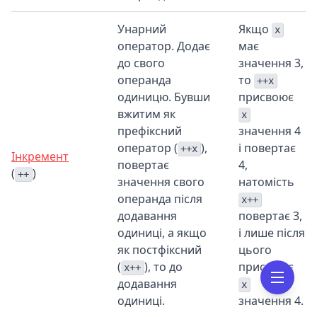
Унарний
Якщо
x
оператор. Додає
має
до свого
значення 3,
операнда
то
++x
одиницю. Бувши
присвоює
вжитим як
x
префіксний
значення 4
оператор (
),
і повертає
++x
Інкремент
повертає
4,
(
)
++
значення свого
натомість
операнда після
x++
додавання
повертає 3,
одиниці, а якщо
і лише після
як постфіксний
цього
(
), то до
присвоює
x++
додавання
x
одиниці.
значення 4.