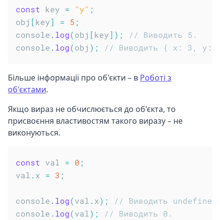
const
 key 
=
"y"
;
obj
[
key
]
=
5
;
console
.
log
(
obj
[
key
]
)
;
// Виводить 5.
console
.
log
(
obj
)
;
// Виводить { x: 3, y: 
Більше інформації про об'єкти – в
Роботі з
об'єктами
.
Якщо вираз не обчислюється до об'єкта, то
присвоєння властивостям такого виразу – не
виконуються.
const
 val 
=
0
;
val
.
x 
=
3
;
console
.
log
(
val
.
x
)
;
// Виводить undefined
console
.
log
(
val
)
;
// Виводить 0.