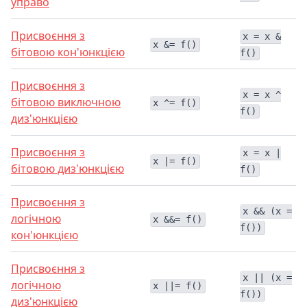
управо
Присвоєння з
x = x &
x &= f()
бітовою кон'юнкцією
f()
Присвоєння з
x = x ^
бітовою виключною
x ^= f()
f()
диз'юнкцією
Присвоєння з
x = x |
x |= f()
бітовою диз'юнкцією
f()
Присвоєння з
x && (x =
логічною
x &&= f()
f())
кон'юнкцією
Присвоєння з
x || (x =
логічною
x ||= f()
f())
диз'юнкцією