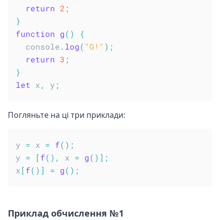
return
2
;
}
function
g
(
)
{
  console
.
log
(
"G!"
)
;
return
3
;
}
let
 x
,
 y
;
Погляньте на ці три приклади:
y 
=
 x 
=
f
(
)
;
y 
=
[
f
(
)
,
 x 
=
g
(
)
]
;
x
[
f
(
)
]
=
g
(
)
;
Приклад обчислення №1