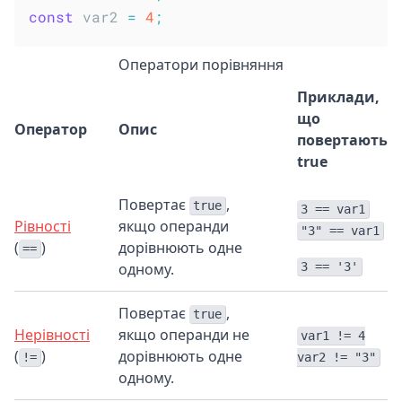
const
 var2 
=
4
;
Оператори порівняння
Приклади,
що
Оператор
Опис
повертають
true
Повертає
,
true
3 == var1
Рівності
якщо операнди
"3" == var1
(
)
дорівнюють одне
==
одному.
3 == '3'
Повертає
,
true
Нерівності
якщо операнди не
var1 != 4
(
)
дорівнюють одне
!=
var2 != "3"
одному.