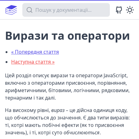
Пошук у документації
Вирази та оператори
« Попередня стаття
Наступна стаття »
Цей розділ описує вирази та оператори JavaScript,
включно з операторами присвоєння, порівняння,
арифметичними, бітовими, логічними, рядковими,
тернарним і так далі.
На високому рівні,
вираз
– це дійсна одиниця коду,
що обчислюється до значення. Є два типи виразів:
ті, котрі мають побічні ефекти (як то присвоєння
значень), і ті, котрі суто
обчислюються
.