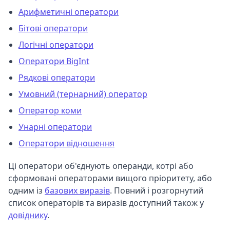
Арифметичні оператори
Бітові оператори
Логічні оператори
Оператори BigInt
Рядкові оператори
Умовний (тернарний) оператор
Оператор коми
Унарні оператори
Оператори відношення
Ці оператори об'єднують операнди, котрі або
сформовані операторами вищого пріоритету, або
одним із
базових виразів
. Повний і розгорнутий
список операторів та виразів доступний також у
довіднику
.