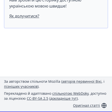
нам зробити цю сторінку доступною
українською мовою швидше!
Як долучитися?
За авторством спільноти Mozilla (
авторів первинної Вікі
, і
пізніших учасників
).
Перекладено й адаптовано
спільнотою WebDoky
, доступно
за ліцензією
CC-BY-SA 2.5
(
докладніше тут
).
Оригінал статті