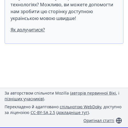
технологіях? Можливо, ви можете допомогти
нам зробити цю сторінку доступною
українською мовою швидше!
Як долучитися?
За авторством спільноти Mozilla (
авторів первинної Вікі
, і
пізніших учасників
).
Перекладено й адаптовано
спільнотою WebDoky
, доступно
за ліцензією
CC-BY-SA 2.5
(
докладніше тут
).
Оригінал статті