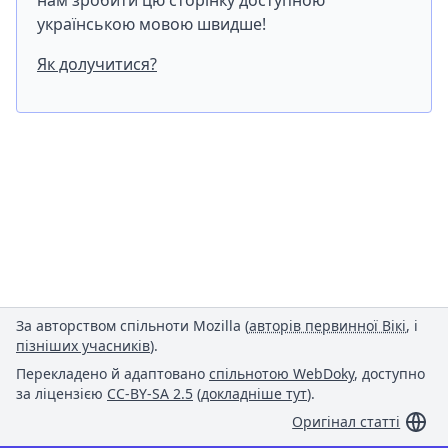
нам зробити цю сторінку доступною
українською мовою швидше!
Як долучитися?
За авторством спільноти Mozilla (
авторів первинної Вікі
, і
пізніших учасників
).
Перекладено й адаптовано
спільнотою WebDoky
, доступно
за ліцензією
CC-BY-SA 2.5
(
докладніше тут
).
Оригінал статті