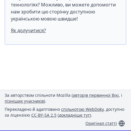
технологіях? Можливо, ви можете допомогти
нам зробити цю сторінку доступною
українською мовою швидше!
Як долучитися?
За авторством спільноти Mozilla (
авторів первинної Вікі
, і
пізніших учасників
).
Перекладено й адаптовано
спільнотою WebDoky
, доступно
за ліцензією
CC-BY-SA 2.5
(
докладніше тут
).
Оригінал статті