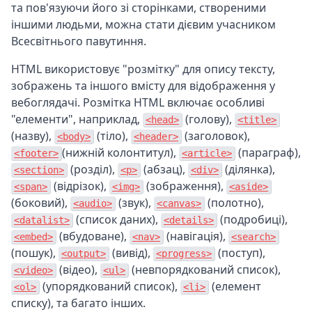
та пов'язуючи його зі сторінками, створеними
іншими людьми, можна стати дієвим учасником
Всесвітнього павутиння.
HTML використовує "розмітку" для опису тексту,
зображень та іншого вмісту для відображення у
вебоглядачі. Розмітка HTML включає особливі
"елементи", наприклад,
(голову),
<head>
<title>
(назву),
(тіло),
(заголовок),
<body>
<header>
(нижній колонтитул),
(параграф),
<footer>
<article>
(розділ),
(абзац),
(ділянка),
<section>
<p>
<div>
(відрізок),
(зображення),
<span>
<img>
<aside>
(боковий),
(звук),
(полотно),
<audio>
<canvas>
(список даних),
(подробиці),
<datalist>
<details>
(вбудоване),
(навігація),
<embed>
<nav>
<search>
(пошук),
(вивід),
(поступ),
<output>
<progress>
(відео),
(невпорядкований список),
<video>
<ul>
(упорядкований список),
(елемент
<ol>
<li>
списку), та багато інших.