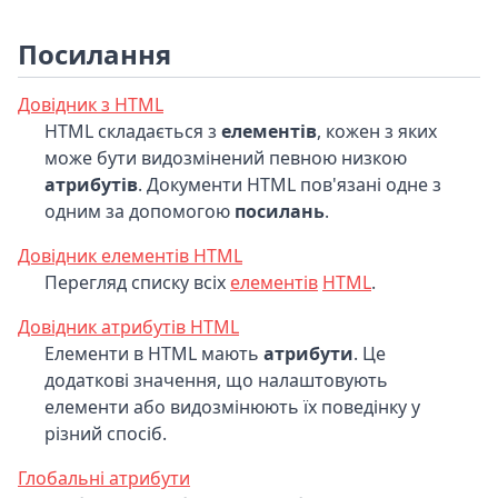
Посилання
Довідник з HTML
HTML складається з
елементів
, кожен з яких
може бути видозмінений певною низкою
атрибутів
. Документи HTML пов'язані одне з
одним за допомогою
посилань
.
Довідник елементів HTML
Перегляд списку всіх
елементів
HTML
.
Довідник атрибутів HTML
Елементи в HTML мають
атрибути
. Це
додаткові значення, що налаштовують
елементи або видозмінюють їх поведінку у
різний спосіб.
Глобальні атрибути