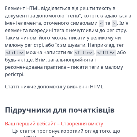
Елемент HTML відділяється від решти тексту в
документі за допомогою "тегів", котрі складаються з
імені елемента, оточеного символами
та
. Ім'я
<
>
елемента всередині тега є нечутливим до регістру.
Таким чином, його можна писати у великому чи
малому регістрі, або їх змішувати. Наприклад, тег
можна написати як
,
або
<title>
<Title>
<TITLE>
будь-як іще. Втім, загальноприйнята і
рекомендована практика – писати теги в малому
регістрі.
Статті нижче допоміжні у вивченні HTML.
Підручники для початківців
Ваш перший вебсайт – Створення вмісту
Ця стаття пропонує короткий огляд того, що