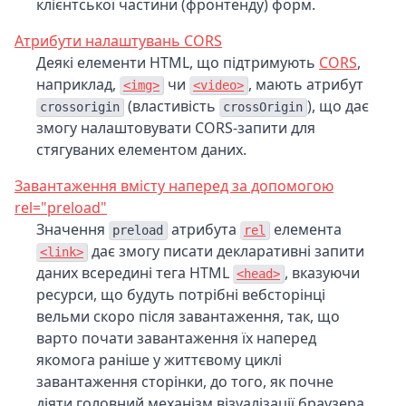
клієнтської частини (фронтенду) форм.
Атрибути налаштувань CORS
Деякі елементи HTML, що підтримують
CORS
,
наприклад,
чи
, мають атрибут
<img>
<video>
(властивість
), що дає
crossorigin
crossOrigin
змогу налаштовувати CORS-запити для
стягуваних елементом даних.
Завантаження вмісту наперед за допомогою
rel="preload"
Значення
атрибута
елемента
preload
rel
дає змогу писати декларативні запити
<link>
даних всередині тега HTML
, вказуючи
<head>
ресурси, що будуть потрібні вебсторінці
вельми скоро після завантаження, так, що
варто почати завантаження їх наперед
якомога раніше у життєвому циклі
завантаження сторінки, до того, як почне
діяти головний механізм візуалізації браузера.