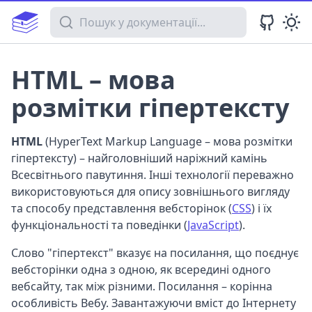
Пошук у документації
HTML – мова
розмітки гіпертексту
HTML
(HyperText Markup Language – мова розмітки
гіпертексту) – найголовніший наріжний камінь
Всесвітнього павутиння. Інші технології переважно
використовуються для опису зовнішнього вигляду
та способу представлення вебсторінок (
CSS
) і їх
функціональності та поведінки (
JavaScript
).
Слово "гіпертекст" вказує на посилання, що поєднує
вебсторінки одна з одною, як всередині одного
вебсайту, так між різними. Посилання – корінна
особливість Вебу. Завантажуючи вміст до Інтернету