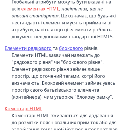
Глобальні атрибути можуть бути вказані на
всіх
елементах HTML
,
навіть тих, що не
описані стандартом
. Це означає, що будь-які
нестандартні елементи мусять приймати ці
атрибути, навіть якщо ці елементи роблять
документ невідповідним стандартові HTML5.
Елементи рядкового
та
блокового
рівнів
Елементи HTML зазвичай належать до
"рядкового рівня" чи "блокового рівня".
Елемент рядкового рівня займає лише
простір, що оточений тегами, котрі його
визначають. Блоковий елемент займає увесь
простір свого батьківського елемента
(контейнера), чим утворює "блокову рамку".
Коментарі HTML
Коментарі HTML вживаються для додавання
до розмітки пояснювальних приміток або для
запобігання тому, щоб браузер інтерпретував