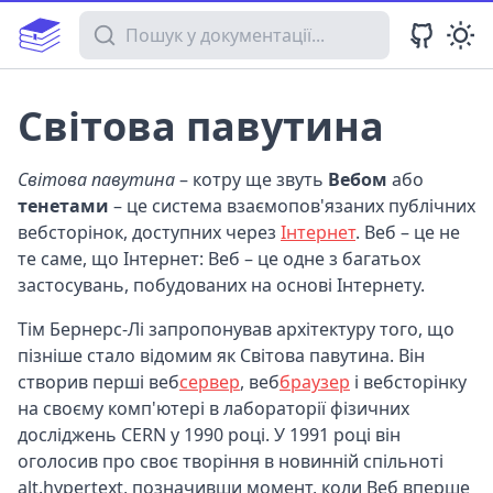
Пошук у документації
Світова павутина
Світова павутина
– котру ще звуть
Вебом
або
тенетами
– це система взаємопов'язаних публічних
вебсторінок, доступних через
Інтернет
. Веб – це не
те саме, що Інтернет: Веб – це одне з багатьох
застосувань, побудованих на основі Інтернету.
Тім Бернерс-Лі запропонував архітектуру того, що
пізніше стало відомим як Світова павутина. Він
створив перші веб
сервер
, веб
браузер
і вебсторінку
на своєму комп'ютері в лабораторії фізичних
досліджень CERN у 1990 році. У 1991 році він
оголосив про своє творіння в новинній спільноті
alt.hypertext, позначивши момент, коли Веб вперше