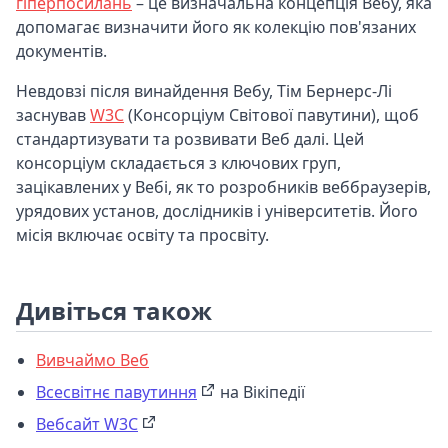
гіперпосилань
– це визначальна концепція Вебу, яка
допомагає визначити його як колекцію пов'язаних
документів.
Невдовзі після винайдення Вебу, Тім Бернерс-Лі
заснував
W3C
(Консорціум Світової павутини), щоб
стандартизувати та розвивати Веб далі. Цей
консорціум складається з ключових груп,
зацікавлених у Вебі, як то розробників веббраузерів,
урядових установ, дослідників і університетів. Його
місія включає освіту та просвіту.
Дивіться також
Вивчаймо Веб
Всесвітнє павутиння
на Вікіпедії
Вебсайт W3C