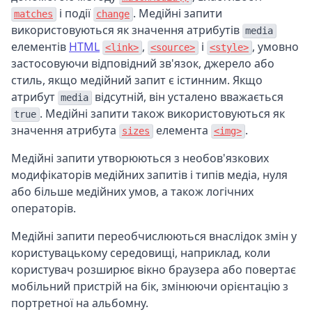
і події
. Медійні запити
matches
change
використовуються як значення атрибутів
media
елементів
HTML
,
і
, умовно
<link>
<source>
<style>
застосовуючи відповідний зв'язок, джерело або
стиль, якщо медійний запит є істинним. Якщо
атрибут
відсутній, він усталено вважається
media
. Медійні запити також використовуються як
true
значення атрибута
елемента
.
sizes
<img>
Медійні запити утворюються з необов'язкових
модифікаторів медійних запитів і типів медіа, нуля
або більше медійних умов, а також логічних
операторів.
Медійні запити переобчислюються внаслідок змін у
користувацькому середовищі, наприклад, коли
користувач розширює вікно браузера або повертає
мобільний пристрій на бік, змінюючи орієнтацію з
портретної на альбомну.