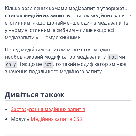
Кілька розділених комами медіазапитів утворюють
список медійних запитів
. Список медійних запитів
є істинним, якщо щонайменше один з медіазапитів
у ньому є істинним, а хибним – лише якщо всі
медіазапити у ньому є хибними.
Перед медійним запитом може стояти один
необов'язковий модифікатор медіазапиту,
чи
not
, і якщо це
, то такий модифікатор змінює
only
not
значення подальшого медійного запиту.
Дивіться також
Застосування медійних запитів
Модуль
Медійних запитів CSS