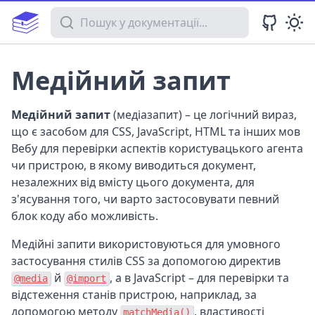
Пошук у документації
Медійний запит
Медійний запит
(медіазапит) – це логічний вираз,
що є засобом для CSS, JavaScript, HTML та інших мов
Вебу для перевірки аспектів користувацького агента
чи пристрою, в якому виводиться документ,
незалежних від вмісту цього документа, для
з'ясування того, чи варто застосовувати певний
блок коду або можливість.
Медійні запити використовуються для умовного
застосування стилів CSS за допомогою директив
й
, а в JavaScript – для перевірки та
@media
@import
відстеження станів пристрою, наприклад, за
допомогою методу
, властивості
matchMedia()