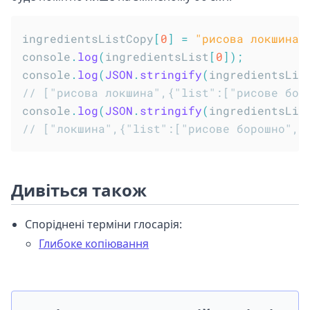
ingredientsListCopy
[
0
]
=
"рисова локшина"
console
.
log
(
ingredientsList
[
0
]
)
;
console
.
log
(
JSON
.
stringify
(
ingredientsLis
// ["рисова локшина",{"list":["рисове бор
console
.
log
(
JSON
.
stringify
(
ingredientsLis
// ["локшина",{"list":["рисове борошно","
Дивіться також
Споріднені терміни глосарія:
Глибоке копіювання