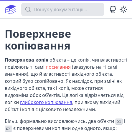
Пошук у документації
Поверхневе
копіювання
Поверхнева копія
об'єкта – це копія, чиї властивості
поділяють ті самі
посилання
(вказують на ті самі
значення), що й властивості вихідного об'єкта,
котрий було скопійовано. Як наслідок, при зміні як
вихідного об'єкта, так і копії, може статися
видозміна обох об'єктів. Ця логіка відрізняється від
логіки
глибокого копіювання
, при якому вихідний
об'єкт і копія є цілковито незалежними.
Більш формально висловлюючись, два об'єкти
і
o1
є поверхневими копіями одне одного, якщо:
o2