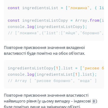
const
 ingredientsList 
=
[
"локшина"
,
{
lis
const
 ingredientsListCopy 
=
 Array
.
from
(
in
console
.
log
(
ingredientsListCopy
)
;
// ["локшина",{"list":["яйця","борошно","
Повторне присвоєння значення вкладеної
властивості буде помітно на обох об'єктах.
ingredientsListCopy
[
1
]
.
list 
=
[
"рисове бо
console
.
log
(
ingredientsList
[
1
]
.
list
)
;
// Array [ "рисове борошно", "вода" ]
Повторне присвоєння значення властивості
найвищого рівня (у цьому випадку – індексові
)
0
буде помітно лише на зміненому об'єкті.