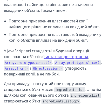
властивості найвищого рівня, але не значення
вкладених об'єктів. Таким чином:
Повторне присвоєння властивостей копії
найвищого рівня не впливає на вихідний об'єкт.
Повторне присвоєння властивостей вкладених у
копію об'єктів впливає на вихідний об'єкт.
У JavaScript усі стандартні вбудовані операції
копіювання об'єктів (
синтаксис розгортання
,
,
,
Array.prototype.concat()
Array.prototype.slice()
і
) утворюють
Array.from()
Object.assign()
поверхневі копії, а не глибокі.
Для прикладу – наступний приклад, у якому
створюється об'єкт-масив
, а потім
ingredientsList
шляхом копіювання цього об'єкта
ingredientsList
створюється об'єкт
.
ingredientsListCopy