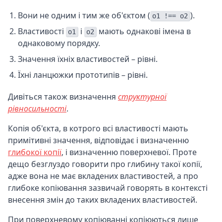
Вони не одним і тим же об'єктом (
).
o1 !== o2
Властивості
і
мають однакові імена в
o1
o2
однаковому порядку.
Значення їхніх властивостей – рівні.
Їхні ланцюжки прототипів – рівні.
Дивіться також визначення
структурної
рівносильності
.
Копія об'єкта, в котрого всі властивості мають
примітивні значення, відповідає і визначенню
глибокої копії
, і визначенню поверхневої. Проте
дещо безглуздо говорити про глибину такої копії,
адже вона не має вкладених властивостей, а про
глибоке копіювання зазвичай говорять в контексті
внесення змін до таких вкладених властивостей.
При поверхневому копіюванні копіюються лише