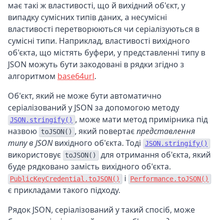
має такі ж властивості, що й вихідний об'єкт, у
випадку сумісних типів даних, а несумісні
властивості перетворюються чи серіалізуються в
сумісні типи. Наприклад, властивості вихідного
об'єкта, що містять буфери, у представленні типу в
JSON можуть бути закодовані в рядки згідно з
алгоритмом
base64url
.
Об'єкт, який не може бути автоматично
серіалізований у JSON за допомогою методу
, може мати метод примірника під
JSON.stringify()
назвою
, який повертає
представлення
toJSON()
типу в JSON
вихідного об'єкта. Тоді
JSON.stringify()
використовує
для отримання об'єкта, який
toJSON()
буде рядковано замість вихідного об'єкта.
і
PublicKeyCredential.toJSON()
Performance.toJSON()
є прикладами такого підходу.
Рядок JSON, серіалізований у такий спосіб, може