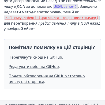
бути десеріалізований назад в об'єкт
представлення
типу в JSON
за допомогою
. Заведено
JSON.parse()
надавати метод-перетворювач, такий як
,
PublicKeyCredential.parseCreationOptionsFromJSON()
для перетворення
представлення типу в JSON
назад
у вихідний об'єкт.
Помітили помилку на цій сторінці?
Переглянути сирці на GitHub
.
Редагувати вміст на GitHub
.
Почати обговорення на GitHub стосовно
вмісту цієї сторінки
.
За авторством спільноти Mozilla (
авторів первинної Вікі
, і