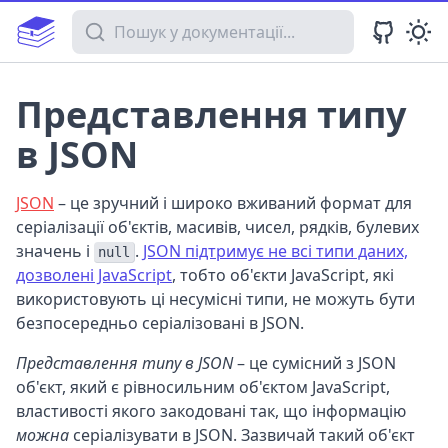
Пошук у документації
Представлення типу
в JSON
JSON
– це зручний і широко вживаний формат для
серіалізації об'єктів, масивів, чисел, рядків, булевих
значень і
.
JSON підтримує не всі типи даних,
null
дозволені JavaScript
, тобто об'єкти JavaScript, які
використовують ці несумісні типи, не можуть бути
безпосередньо серіалізовані в JSON.
Представлення типу в JSON
– це сумісний з JSON
об'єкт, який є рівносильним об'єктом JavaScript,
властивості якого закодовані так, що інформацію
можна
серіалізувати в JSON. Зазвичай такий об'єкт