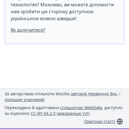
технологіях? Можливо, ви можете допомогти
нам зробити цю сторінку доступною
українською мовою швидше!
Як долучитися?
За авторством спільноти Mozilla (
авторів первинної Вікі
, і
пізніших учасників
).
Перекладено й адаптовано
спільнотою WebDoky
, доступно
за ліцензією
CC-BY-SA 2.5
(
докладніше тут
).
Оригінал статті