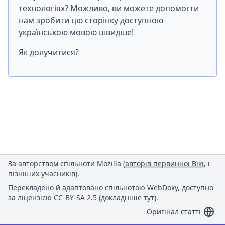
технологіях? Можливо, ви можете допомогти
нам зробити цю сторінку доступною
українською мовою швидше!
Як долучитися?
За авторством спільноти Mozilla (
авторів первинної Вікі
, і
пізніших учасників
).
Перекладено й адаптовано
спільнотою WebDoky
, доступно
за ліцензією
CC-BY-SA 2.5
(
докладніше тут
).
Оригінал статті