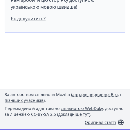
нам зробити цю сторінку доступною
українською мовою швидше!
Як долучитися?
За авторством спільноти Mozilla (
авторів первинної Вікі
, і
пізніших учасників
).
Перекладено й адаптовано
спільнотою WebDoky
, доступно
за ліцензією
CC-BY-SA 2.5
(
докладніше тут
).
Оригінал статті