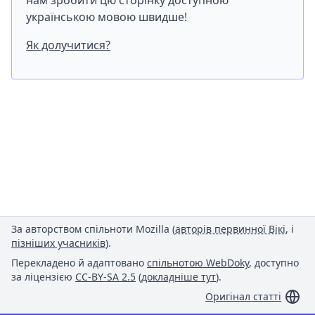
нам зробити цю сторінку доступною
українською мовою швидше!
Як долучитися?
За авторством спільноти Mozilla (
авторів первинної Вікі
, і
пізніших учасників
).
Перекладено й адаптовано
спільнотою WebDoky
, доступно
за ліцензією
CC-BY-SA 2.5
(
докладніше тут
).
Оригінал статті