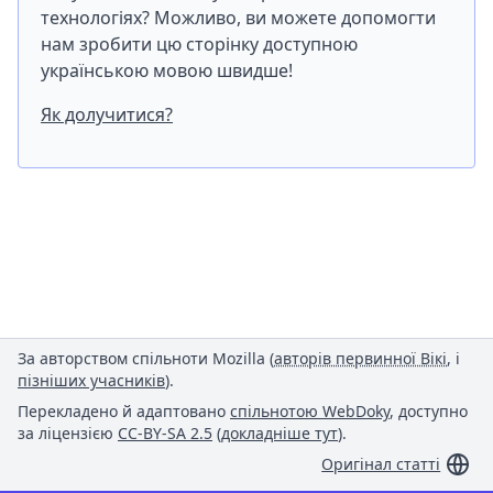
технологіях? Можливо, ви можете допомогти
нам зробити цю сторінку доступною
українською мовою швидше!
Як долучитися?
За авторством спільноти Mozilla (
авторів первинної Вікі
, і
пізніших учасників
).
Перекладено й адаптовано
спільнотою WebDoky
, доступно
за ліцензією
CC-BY-SA 2.5
(
докладніше тут
).
Оригінал статті