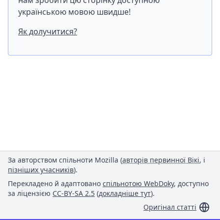
нам зробити цю сторінку доступною
українською мовою швидше!
Як долучитися?
За авторством спільноти Mozilla (
авторів первинної Вікі
, і
пізніших учасників
).
Перекладено й адаптовано
спільнотою WebDoky
, доступно
за ліцензією
CC-BY-SA 2.5
(
докладніше тут
).
Оригінал статті