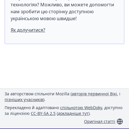
технологіях? Можливо, ви можете допомогти
нам зробити цю сторінку доступною
українською мовою швидше!
Як долучитися?
За авторством спільноти Mozilla (
авторів первинної Вікі
, і
пізніших учасників
).
Перекладено й адаптовано
спільнотою WebDoky
, доступно
за ліцензією
CC-BY-SA 2.5
(
докладніше тут
).
Оригінал статті