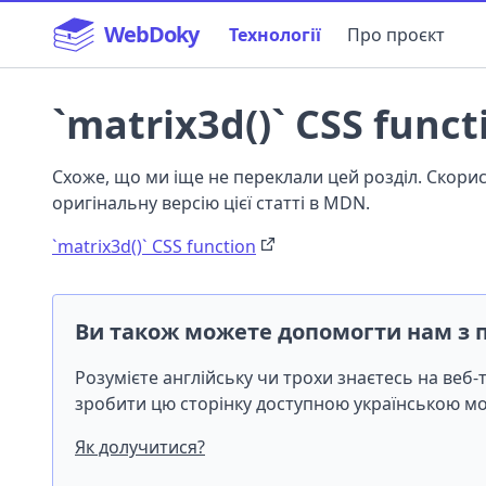
WebDoky
Технології
Про проєкт
`matrix3d()` CSS funct
Схоже, що ми іще не переклали цей розділ. Скор
оригінальну версію цієї статті в MDN.
`matrix3d()` CSS function
Ви також можете допомогти нам з 
Розумієте англійську чи трохи знаєтесь на веб
зробити цю сторінку доступною українською 
Як долучитися?