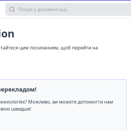
Пошук у документації
ion
истайтеся цим посиланням, щоб перейти на
перекладом!
-технологіях? Можливо, ви можете допомогти нам
мовою швидше!