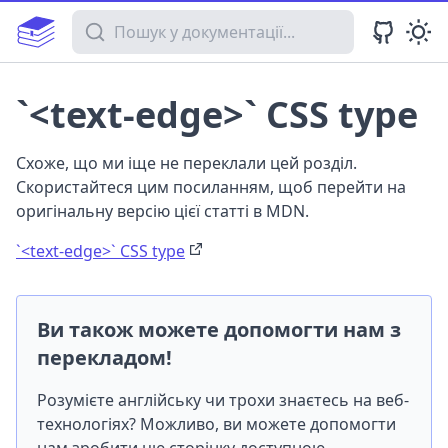
Пошук у документації
`<text-edge>` CSS type
Схоже, що ми іще не переклали цей розділ.
Скористайтеся цим посиланням, щоб перейти на
оригінальну версію цієї статті в MDN.
`<text-edge>` CSS type
Ви також можете допомогти нам з
перекладом!
Розумієте англійську чи трохи знаєтесь на веб-
технологіях? Можливо, ви можете допомогти