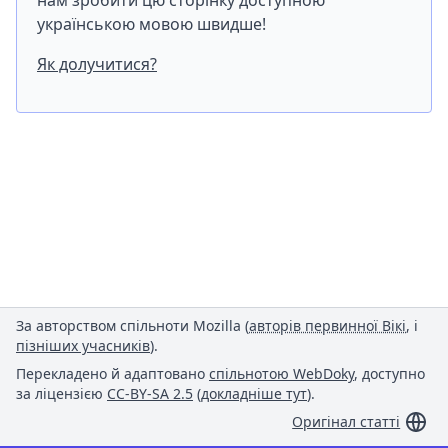
нам зробити цю сторінку доступною
українською мовою швидше!
Як долучитися?
За авторством спільноти Mozilla (
авторів первинної Вікі
, і
пізніших учасників
).
Перекладено й адаптовано
спільнотою WebDoky
, доступно
за ліцензією
CC-BY-SA 2.5
(
докладніше тут
).
Оригінал статті