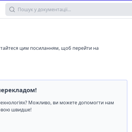
Пошук у документації
истайтеся цим посиланням, щоб перейти на
перекладом!
-технологіях? Можливо, ви можете допомогти нам
мовою швидше!