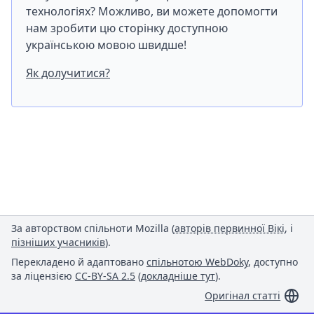
технологіях? Можливо, ви можете допомогти
нам зробити цю сторінку доступною
українською мовою швидше!
Як долучитися?
За авторством спільноти Mozilla (
авторів первинної Вікі
, і
пізніших учасників
).
Перекладено й адаптовано
спільнотою WebDoky
, доступно
за ліцензією
CC-BY-SA 2.5
(
докладніше тут
).
Оригінал статті