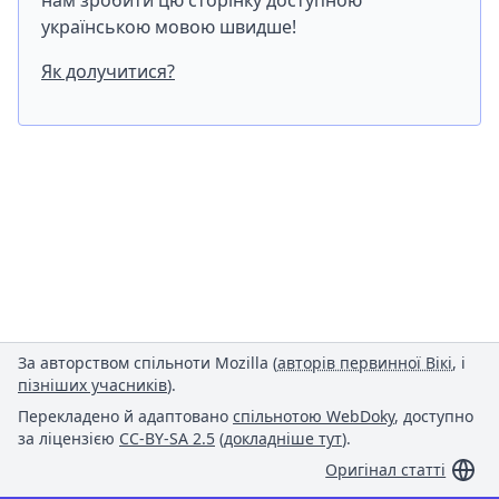
нам зробити цю сторінку доступною
українською мовою швидше!
Як долучитися?
За авторством спільноти Mozilla (
авторів первинної Вікі
, і
пізніших учасників
).
Перекладено й адаптовано
спільнотою WebDoky
, доступно
за ліцензією
CC-BY-SA 2.5
(
докладніше тут
).
Оригінал статті