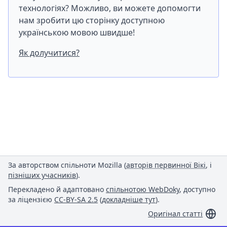
технологіях? Можливо, ви можете допомогти
нам зробити цю сторінку доступною
українською мовою швидше!
Як долучитися?
За авторством спільноти Mozilla (
авторів первинної Вікі
, і
пізніших учасників
).
Перекладено й адаптовано
спільнотою WebDoky
, доступно
за ліцензією
CC-BY-SA 2.5
(
докладніше тут
).
Оригінал статті