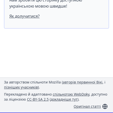
нам зробити цю сторінку доступною
українською мовою швидше!
Як долучитися?
За авторством спільноти Mozilla (
авторів первинної Вікі
, і
пізніших учасників
).
Перекладено й адаптовано
спільнотою WebDoky
, доступно
за ліцензією
CC-BY-SA 2.5
(
докладніше тут
).
Оригінал статті